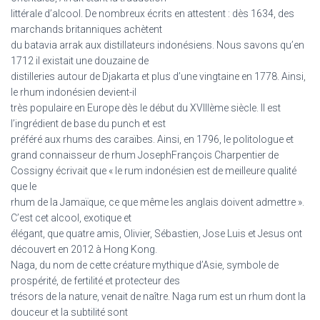
littérale d’alcool. De nombreux écrits en attestent : dès 1634, des
marchands britanniques achètent
du batavia arrak aux distillateurs indonésiens. Nous savons qu’en
1712 il existait une douzaine de
distilleries autour de Djakarta et plus d’une vingtaine en 1778. Ainsi,
le rhum indonésien devient-il
très populaire en Europe dès le début du XVIIIème siècle. Il est
l’ingrédient de base du punch et est
préféré aux rhums des caraïbes. Ainsi, en 1796, le politologue et
grand connaisseur de rhum JosephFrançois Charpentier de
Cossigny écrivait que « le rum indonésien est de meilleure qualité
que le
rhum de la Jamaïque, ce que même les anglais doivent admettre ».
C’est cet alcool, exotique et
élégant, que quatre amis, Olivier, Sébastien, Jose Luis et Jesus ont
découvert en 2012 à Hong Kong.
Naga, du nom de cette créature mythique d’Asie, symbole de
prospérité, de fertilité et protecteur des
trésors de la nature, venait de naître. Naga rum est un rhum dont la
douceur et la subtilité sont