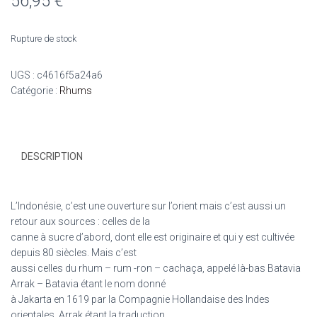
56,95
€
Rupture de stock
UGS :
c4616f5a24a6
Catégorie :
Rhums
DESCRIPTION
L’Indonésie, c’est une ouverture sur l’orient mais c’est aussi un
retour aux sources : celles de la
canne à sucre d’abord, dont elle est originaire et qui y est cultivée
depuis 80 siècles. Mais c’est
aussi celles du rhum – rum -ron – cachaça, appelé là-bas Batavia
Arrak – Batavia étant le nom donné
à Jakarta en 1619 par la Compagnie Hollandaise des Indes
orientales, Arrak étant la traduction