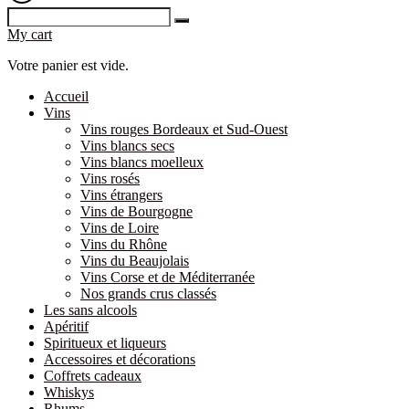
My cart
Votre panier est vide.
Accueil
Vins
Vins rouges Bordeaux et Sud-Ouest
Vins blancs secs
Vins blancs moelleux
Vins rosés
Vins étrangers
Vins de Bourgogne
Vins de Loire
Vins du Rhône
Vins du Beaujolais
Vins Corse et de Méditerranée
Nos grands crus classés
Les sans alcools
Apéritif
Spiritueux et liqueurs
Accessoires et décorations
Coffrets cadeaux
Whiskys
Rhums