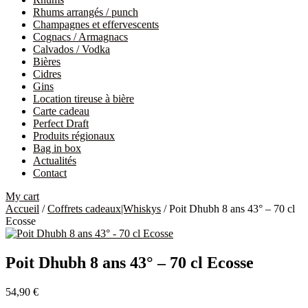
Rhums arrangés / punch
Champagnes et effervescents
Cognacs / Armagnacs
Calvados / Vodka
Bières
Cidres
Gins
Location tireuse à bière
Carte cadeau
Perfect Draft
Produits régionaux
Bag in box
Actualités
Contact
My cart
Accueil
/
Coffrets cadeaux|Whiskys
/ Poit Dhubh 8 ans 43° – 70 cl
Ecosse
Poit Dhubh 8 ans 43° – 70 cl Ecosse
54,90
€