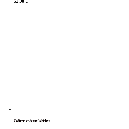
52,00
€
Coffrets cadeaux|Whiskys