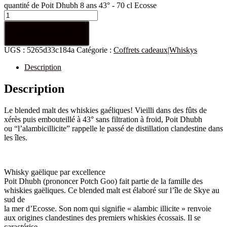
quantité de Poit Dhubh 8 ans 43° - 70 cl Ecosse
Ajouter au panier
UGS :
5265d33c184a
Catégorie :
Coffrets cadeaux|Whiskys
Description
Description
Le blended malt des whiskies gaéliques! Vieilli dans des fûts de
xérès puis embouteillé à 43° sans filtration à froid, Poit Dhubh
ou “l’alambicillicite” rappelle le passé de distillation clandestine dans
les îles.
Whisky gaëlique par excellence
Poit Dhubh (prononcer Potch Goo) fait partie de la famille des
whiskies gaëliques. Ce blended malt est élaboré sur l’île de Skye au
sud de
la mer d’Ecosse. Son nom qui signifie « alambic illicite » renvoie
aux origines clandestines des premiers whiskies écossais. Il se
caractérise