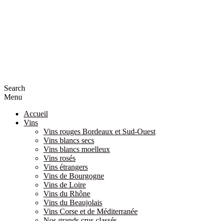
Search
Menu
Accueil
Vins
Vins rouges Bordeaux et Sud-Ouest
Vins blancs secs
Vins blancs moelleux
Vins rosés
Vins étrangers
Vins de Bourgogne
Vins de Loire
Vins du Rhône
Vins du Beaujolais
Vins Corse et de Méditerranée
Nos grands crus classés