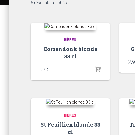
6 résultats affichés
BIÈRES
Corsendonk blonde
G
33 cl
2,
2,95
€
BIÈRES
St Feuillien blonde 33
T
cl