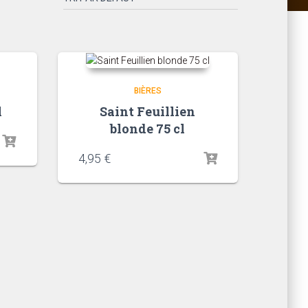
BIÈRES
l
Saint Feuillien
blonde 75 cl
4,95
€