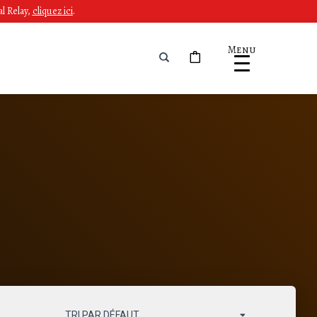
l Relay,
cliquez ici
.
Menu