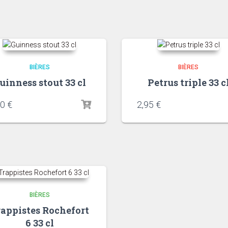
BIÈRES
BIÈRES
uinness stout 33 cl
Petrus triple 33 c
90
€
2,95
€
BIÈRES
rappistes Rochefort
6 33 cl