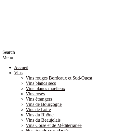
Search
Menu
Accueil
Vins
Vins rouges Bordeaux et Sud-Ouest
Vins blancs secs
Vins blancs moelleux
Vins rosés
Vins étrangers
Vins de Bourgogne
Vins de Loire
Vins du Rhône
Vins du Beaujolais
Vins Corse et de Méditerranée
Nos grands crus classés