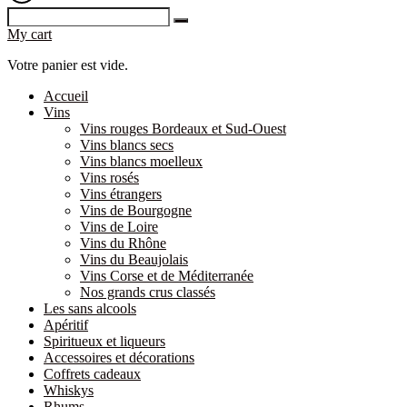
My cart
Votre panier est vide.
Accueil
Vins
Vins rouges Bordeaux et Sud-Ouest
Vins blancs secs
Vins blancs moelleux
Vins rosés
Vins étrangers
Vins de Bourgogne
Vins de Loire
Vins du Rhône
Vins du Beaujolais
Vins Corse et de Méditerranée
Nos grands crus classés
Les sans alcools
Apéritif
Spiritueux et liqueurs
Accessoires et décorations
Coffrets cadeaux
Whiskys
Rhums