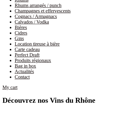
Rhums arrangés / punch
Champagnes et effervescents
Cognacs / Armagnacs
Calvados / Vodka
Bières
Cidres
Gins
Location tireuse à bière
Carte cadeau
Perfect Draft
Produits régionaux
Bag in box
Actualités
Contact
My cart
Découvrez nos Vins du Rhône