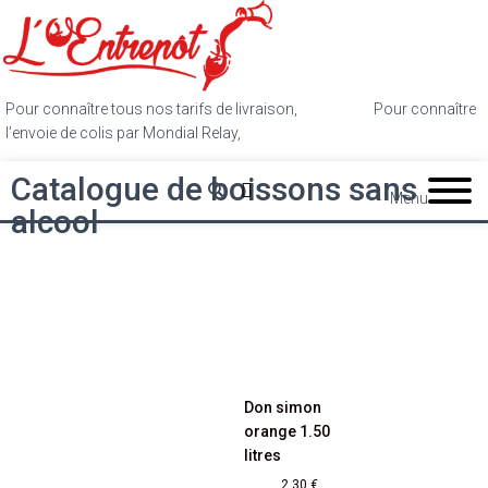
Pour connaître tous nos tarifs de livraison,
cliquez ici
.
Pour connaître
l’envoie de colis par Mondial Relay,
cliquez ici
.
Catalogue de boissons sans
Menu
alcool
Don simon
orange 1.50
litres
2,30
€