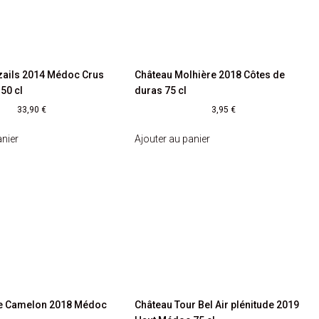
zails 2014 Médoc Crus
Château Molhière 2018 Côtes de
50 cl
duras 75 cl
33,90
€
3,95
€
anier
Ajouter au panier
le Camelon 2018 Médoc
Château Tour Bel Air plénitude 2019