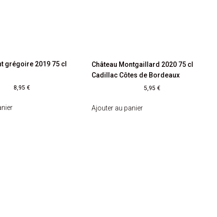
t grégoire 2019 75 cl
Château Montgaillard 2020 75 cl
Cadillac Côtes de Bordeaux
8,95
€
5,95
€
anier
Ajouter au panier