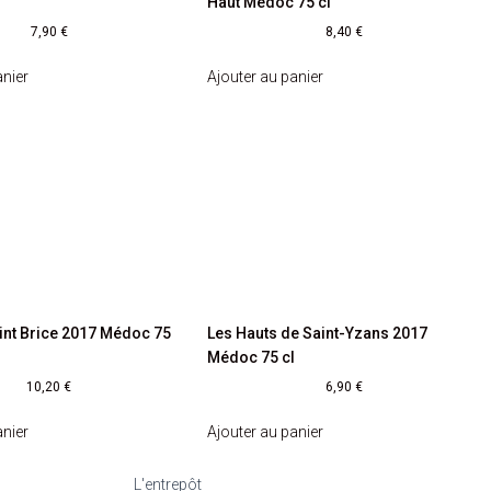
Haut Médoc 75 cl
7,90
€
8,40
€
anier
Ajouter au panier
int Brice 2017 Médoc 75
Les Hauts de Saint-Yzans 2017
Médoc 75 cl
10,20
€
6,90
€
anier
Ajouter au panier
L'entrepôt