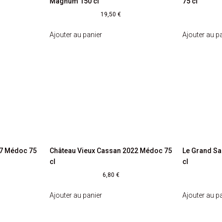
Magnum 150 cl
75 cl
19,50
€
Ajouter au panier
Ajouter au p
17 Médoc 75
Château Vieux Cassan 2022 Médoc 75
Le Grand Sa
cl
cl
6,80
€
Ajouter au panier
Ajouter au p