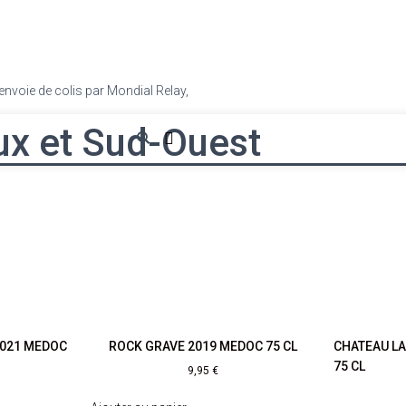
envoie de colis par Mondial Relay,
cliquez ici
.
ux et Sud-Ouest
2021 MEDOC
ROCK GRAVE 2019 MEDOC 75 CL
CHATEAU L
75 CL
9,95
€