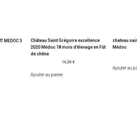
Château Saint Grégoire excellence
chateau sain
T MEDOC 3
2020 Médoc 18 mois d’élevage en Fût
Médoc
de chêne
16,50
€
Ajouter au p
Ajouter au panier