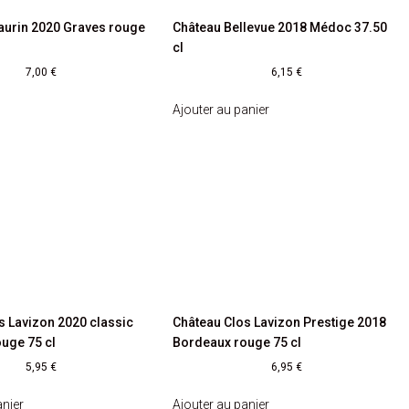
aurin 2020 Graves rouge
Château Bellevue 2018 Médoc 37.50
cl
7,00
€
6,15
€
Ajouter au panier
s Lavizon 2020 classic
Château Clos Lavizon Prestige 2018
uge 75 cl
Bordeaux rouge 75 cl
5,95
€
6,95
€
anier
Ajouter au panier