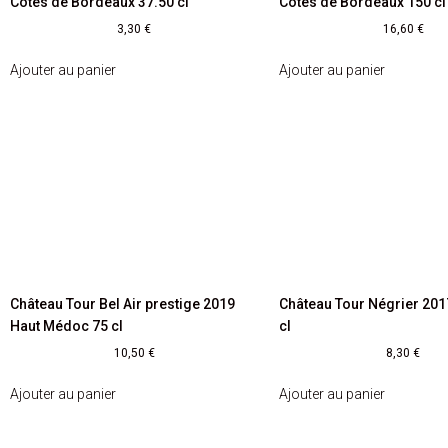
Côtes de Bordeaux 37.50 cl
Côtes de Bordeaux 150 cl
3,30
€
16,60
€
Ajouter au panier
Ajouter au panier
Château Tour Bel Air prestige 2019
Château Tour Négrier 20
Haut Médoc 75 cl
cl
10,50
€
8,30
€
Ajouter au panier
Ajouter au panier