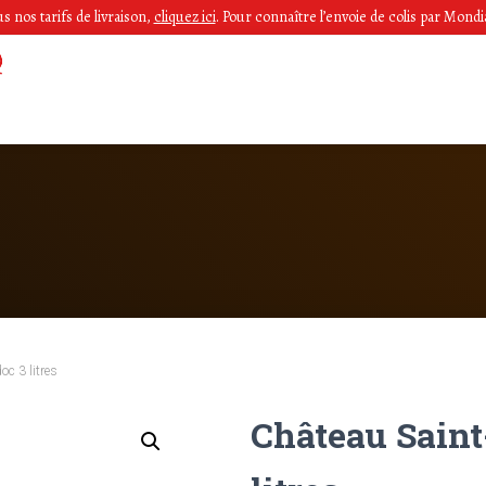
 nos tarifs de livraison,
cliquez ici
.
Pour connaître l’envoie de colis par Mondia
c 3 litres
Château Saint