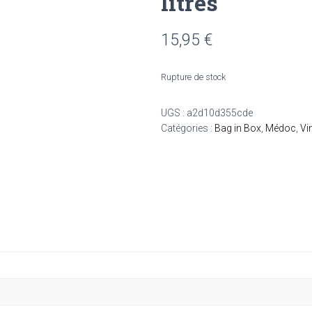
litres
15,95
€
Rupture de stock
UGS :
a2d10d355cde
Catégories :
Bag in Box
,
Médoc
,
Vi