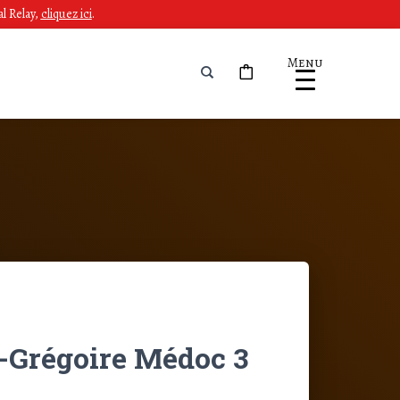
l Relay,
cliquez ici
.
Menu
-Grégoire Médoc 3