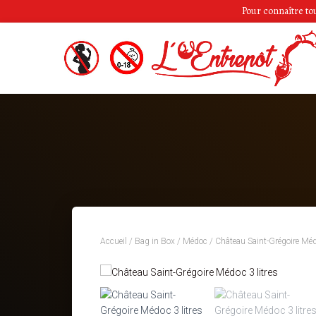
Pour connaître tous
Accueil
/
Bag in Box
/
Médoc
/ Château Saint-Grégoire Médo