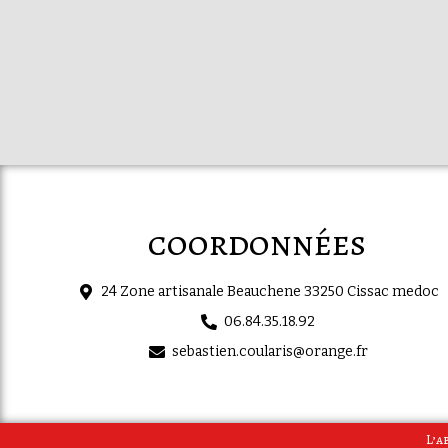
coordonnées
24 Zone artisanale Beauchene 33250 Cissac medoc
06.84.35.18.92
sebastien.coularis@orange.fr
L’a