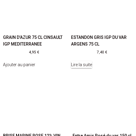
GRAIN D’AZUR 75 CL CINSAULT
ESTANDON GRIS IGP DU VAR
IGP MEDITERRANEE
ARGENS 75 CL
4,95
€
7,40
€
Ajouter au panier
Lire la suite
BRISE MARINE ROSE 12% VIN
Entre Amis Rosé du var 150 cl