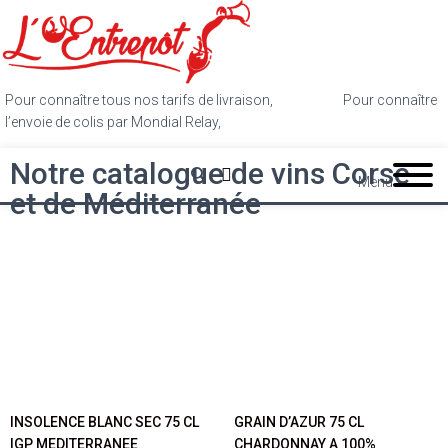
Pour connaître tous nos tarifs de livraison,
cliquez ici
.
Pour connaître
l’envoie de colis par Mondial Relay,
cliquez ici
.
Notre catalogue de vins Corse
Menu
et de Méditerranée
INSOLENCE BLANC SEC 75 CL
GRAIN D’AZUR 75 CL
IGP MEDITERRANEE
CHARDONNAY A 100%