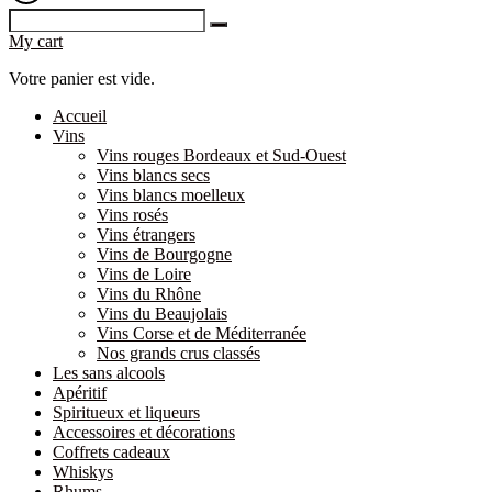
My cart
Votre panier est vide.
Accueil
Vins
Vins rouges Bordeaux et Sud-Ouest
Vins blancs secs
Vins blancs moelleux
Vins rosés
Vins étrangers
Vins de Bourgogne
Vins de Loire
Vins du Rhône
Vins du Beaujolais
Vins Corse et de Méditerranée
Nos grands crus classés
Les sans alcools
Apéritif
Spiritueux et liqueurs
Accessoires et décorations
Coffrets cadeaux
Whiskys
Rhums