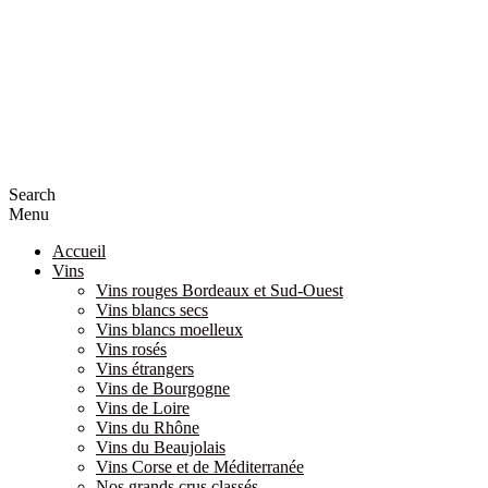
Search
Menu
Accueil
Vins
Vins rouges Bordeaux et Sud-Ouest
Vins blancs secs
Vins blancs moelleux
Vins rosés
Vins étrangers
Vins de Bourgogne
Vins de Loire
Vins du Rhône
Vins du Beaujolais
Vins Corse et de Méditerranée
Nos grands crus classés