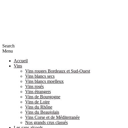
Search
Menu
Accueil
Vins
Vins rouges Bordeaux et Sud-Ouest
Vins blancs secs
Vins blancs moelleux
Vins rosés
Vins étrangers
Vins de Bourgogne
Vins de Loire
Vins du Rhône
Vins du Beaujolais
Vins Corse et de Méditerranée
Nos grands crus classés
Les sans alcools