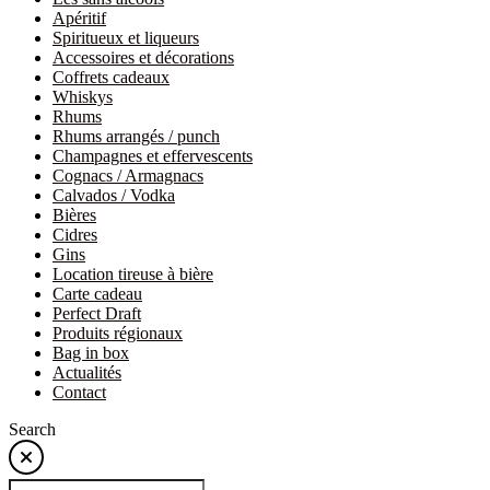
Apéritif
Spiritueux et liqueurs
Accessoires et décorations
Coffrets cadeaux
Whiskys
Rhums
Rhums arrangés / punch
Champagnes et effervescents
Cognacs / Armagnacs
Calvados / Vodka
Bières
Cidres
Gins
Location tireuse à bière
Carte cadeau
Perfect Draft
Produits régionaux
Bag in box
Actualités
Contact
Search