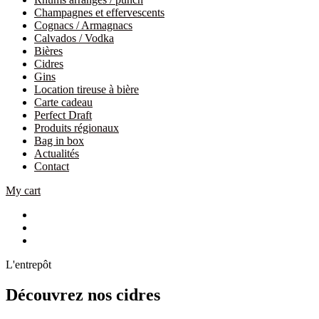
Champagnes et effervescents
Cognacs / Armagnacs
Calvados / Vodka
Bières
Cidres
Gins
Location tireuse à bière
Carte cadeau
Perfect Draft
Produits régionaux
Bag in box
Actualités
Contact
My cart
L'entrepôt
Découvrez nos cidres