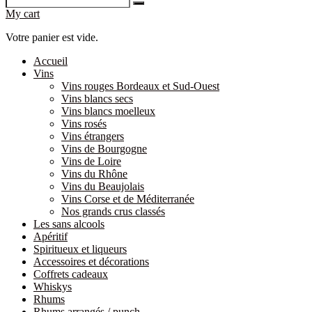
My cart
Votre panier est vide.
Accueil
Vins
Vins rouges Bordeaux et Sud-Ouest
Vins blancs secs
Vins blancs moelleux
Vins rosés
Vins étrangers
Vins de Bourgogne
Vins de Loire
Vins du Rhône
Vins du Beaujolais
Vins Corse et de Méditerranée
Nos grands crus classés
Les sans alcools
Apéritif
Spiritueux et liqueurs
Accessoires et décorations
Coffrets cadeaux
Whiskys
Rhums
Rhums arrangés / punch