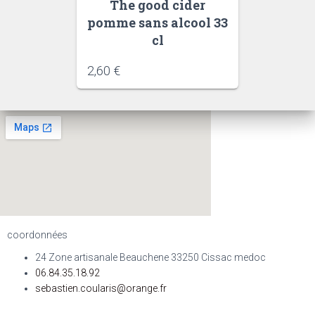
The good cider
pomme sans alcool 33
cl
2,60
€
coordonnées
24 Zone artisanale Beauchene 33250 Cissac medoc
06.84.35.18.92
sebastien.coularis@orange.fr