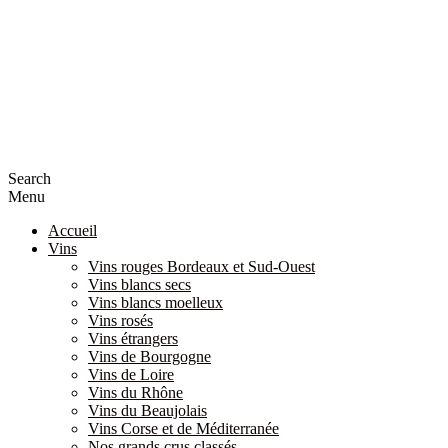
Search
Menu
Accueil
Vins
Vins rouges Bordeaux et Sud-Ouest
Vins blancs secs
Vins blancs moelleux
Vins rosés
Vins étrangers
Vins de Bourgogne
Vins de Loire
Vins du Rhône
Vins du Beaujolais
Vins Corse et de Méditerranée
Nos grands crus classés