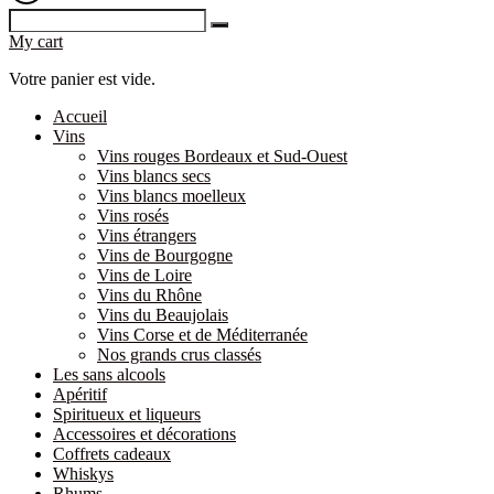
My cart
Votre panier est vide.
Accueil
Vins
Vins rouges Bordeaux et Sud-Ouest
Vins blancs secs
Vins blancs moelleux
Vins rosés
Vins étrangers
Vins de Bourgogne
Vins de Loire
Vins du Rhône
Vins du Beaujolais
Vins Corse et de Méditerranée
Nos grands crus classés
Les sans alcools
Apéritif
Spiritueux et liqueurs
Accessoires et décorations
Coffrets cadeaux
Whiskys
Rhums