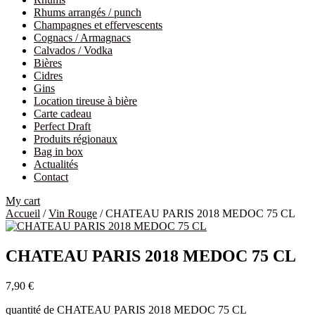
Rhums arrangés / punch
Champagnes et effervescents
Cognacs / Armagnacs
Calvados / Vodka
Bières
Cidres
Gins
Location tireuse à bière
Carte cadeau
Perfect Draft
Produits régionaux
Bag in box
Actualités
Contact
My cart
Accueil
/
Vin Rouge
/ CHATEAU PARIS 2018 MEDOC 75 CL
CHATEAU PARIS 2018 MEDOC 75 CL
7,90
€
quantité de CHATEAU PARIS 2018 MEDOC 75 CL