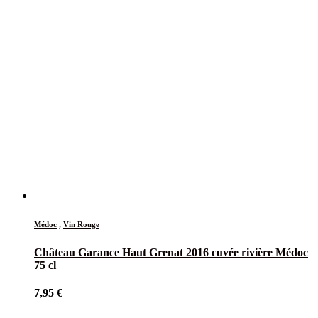
Médoc
,
Vin Rouge
Château Garance Haut Grenat 2016 cuvée rivière Médoc
75 cl
7,95
€