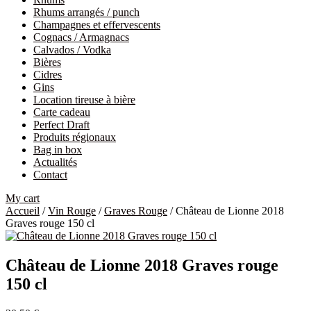
Rhums arrangés / punch
Champagnes et effervescents
Cognacs / Armagnacs
Calvados / Vodka
Bières
Cidres
Gins
Location tireuse à bière
Carte cadeau
Perfect Draft
Produits régionaux
Bag in box
Actualités
Contact
My cart
Accueil
/
Vin Rouge
/
Graves Rouge
/ Château de Lionne 2018
Graves rouge 150 cl
Château de Lionne 2018 Graves rouge
150 cl