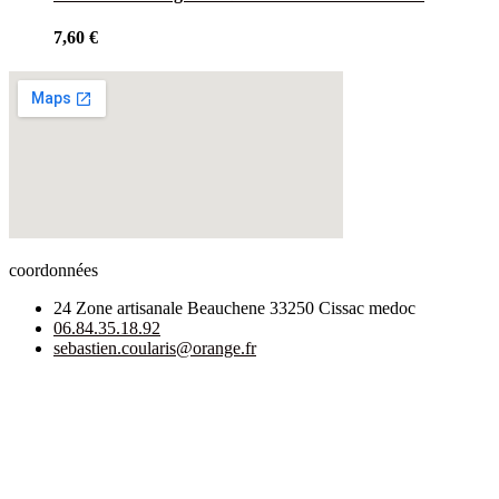
7,60
€
coordonnées
24 Zone artisanale Beauchene 33250 Cissac medoc
06.84.35.18.92
sebastien.coularis@orange.fr