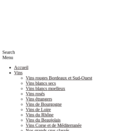
Search
Menu
Accueil
Vins
Vins rouges Bordeaux et Sud-Ouest
Vins blancs secs
Vins blancs moelleux
Vins rosés
Vins étrangers
Vins de Bourgogne
Vins de Loire
Vins du Rhône
Vins du Beaujolais
Vins Corse et de Méditerranée
Nos grands crus classés