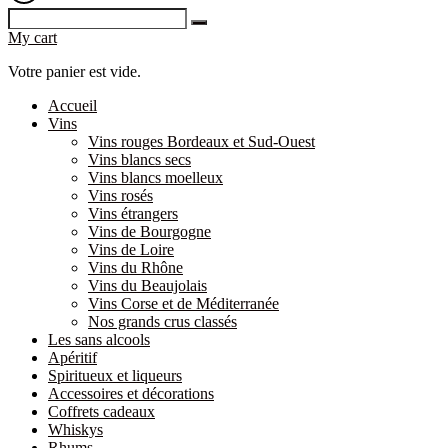
My cart
Votre panier est vide.
Accueil
Vins
Vins rouges Bordeaux et Sud-Ouest
Vins blancs secs
Vins blancs moelleux
Vins rosés
Vins étrangers
Vins de Bourgogne
Vins de Loire
Vins du Rhône
Vins du Beaujolais
Vins Corse et de Méditerranée
Nos grands crus classés
Les sans alcools
Apéritif
Spiritueux et liqueurs
Accessoires et décorations
Coffrets cadeaux
Whiskys
Rhums