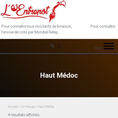
Pour connaître tous nos tarifs de livraison,
cliquez ici
.
Pour connaître
l’envoie de colis par Mondial Relay,
cliquez ici
.
Menu
Haut Médoc
Accueil
/
Vin Rouge
/ Haut Médoc
4 résultats affichés