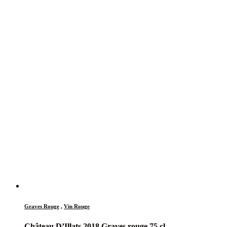
Graves Rouge
,
Vin Rouge
Château D’Illats 2018 Graves rouge 75 cl