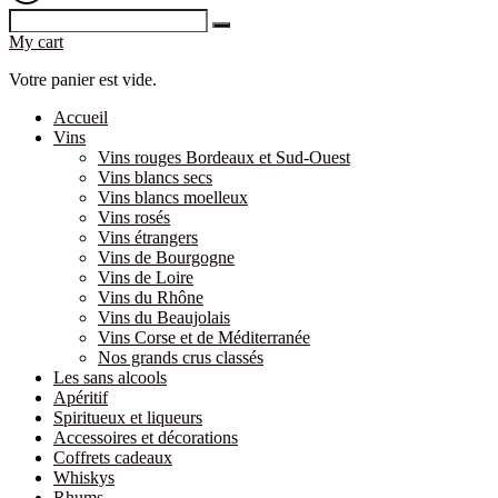
My cart
Votre panier est vide.
Accueil
Vins
Vins rouges Bordeaux et Sud-Ouest
Vins blancs secs
Vins blancs moelleux
Vins rosés
Vins étrangers
Vins de Bourgogne
Vins de Loire
Vins du Rhône
Vins du Beaujolais
Vins Corse et de Méditerranée
Nos grands crus classés
Les sans alcools
Apéritif
Spiritueux et liqueurs
Accessoires et décorations
Coffrets cadeaux
Whiskys
Rhums