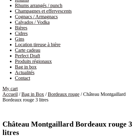
Rhums arrangés / punch
Champagnes et effervescents
Cognacs / Armagnacs
Calvados / Vodka
Bières
Cidres
Gins
Location tireuse à bière
Carte cadeau
Perfect Draft
Produits régionaux
Bag in box
Actualités
Contact
My cart
Accueil
/
Bag in Box
/
Bordeaux rouge
/ Château Montgaillard
Bordeaux rouge 3 litres
Château Montgaillard Bordeaux rouge 3
litres