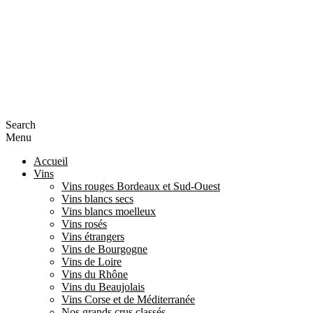
Search
Menu
Accueil
Vins
Vins rouges Bordeaux et Sud-Ouest
Vins blancs secs
Vins blancs moelleux
Vins rosés
Vins étrangers
Vins de Bourgogne
Vins de Loire
Vins du Rhône
Vins du Beaujolais
Vins Corse et de Méditerranée
Nos grands crus classés