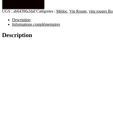
Ajouter au panier
UGS :
ab6439fa2daf
Catégories :
Médoc
,
Vin Rouge
,
vins rouges Bo
Description
Informations complémentaires
Description