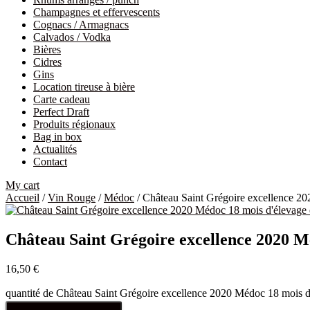
Champagnes et effervescents
Cognacs / Armagnacs
Calvados / Vodka
Bières
Cidres
Gins
Location tireuse à bière
Carte cadeau
Perfect Draft
Produits régionaux
Bag in box
Actualités
Contact
My cart
Accueil
/
Vin Rouge
/
Médoc
/ Château Saint Grégoire excellence 2
Château Saint Grégoire excellence 2020 M
16,50
€
quantité de Château Saint Grégoire excellence 2020 Médoc 18 mois d