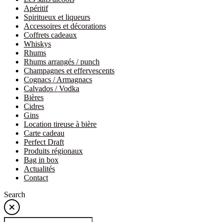
Apéritif
Spiritueux et liqueurs
Accessoires et décorations
Coffrets cadeaux
Whiskys
Rhums
Rhums arrangés / punch
Champagnes et effervescents
Cognacs / Armagnacs
Calvados / Vodka
Bières
Cidres
Gins
Location tireuse à bière
Carte cadeau
Perfect Draft
Produits régionaux
Bag in box
Actualités
Contact
Search