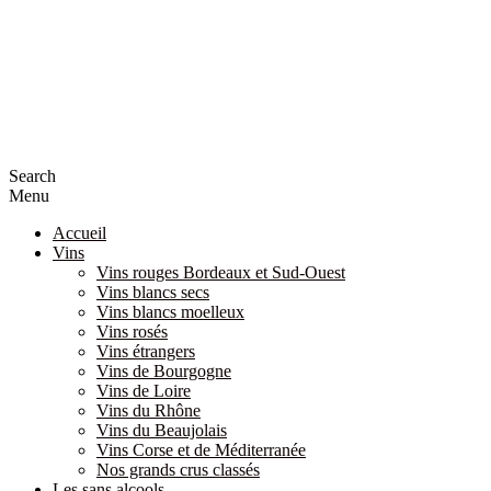
Search
Menu
Accueil
Vins
Vins rouges Bordeaux et Sud-Ouest
Vins blancs secs
Vins blancs moelleux
Vins rosés
Vins étrangers
Vins de Bourgogne
Vins de Loire
Vins du Rhône
Vins du Beaujolais
Vins Corse et de Méditerranée
Nos grands crus classés
Les sans alcools