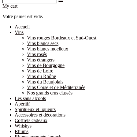
My cart
Votre panier est vide.
Accueil
Vins
Vins rouges Bordeaux et Sud-Ouest
Vins blancs secs
Vins blancs moelleux
Vins rosés
Vins étrangers
Vins de Bourgogne
Vins de Loire
Vins du Rhône
Vins du Beaujolais
Vins Corse et de Méditerranée
Nos grands crus classés
Les sans alcools
Apéritif
Spiritueux et liqueurs
Accessoires et décorations
Coffrets cadeaux
Whiskys
Rhums
Rhums arrangés / punch