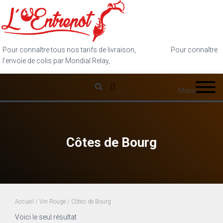
Pour connaître tous nos tarifs de livraison,
cliquez ici
.
Pour connaître
l’envoie de colis par Mondial Relay,
cliquez ici
.
Menu
Côtes de Bourg
Accueil
/
Vin Rouge
/ Côtes de Bourg
Voici le seul résultat