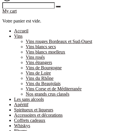
My cart
Votre panier est vide.
Accueil
Vins
Vins rouges Bordeaux et Sud-Ouest
Vins blancs secs
Vins blancs moelleux
Vins rosés
Vins étrangers
Vins de Bourgogne
Vins de Loire
Vins du Rhône
Vins du Beaujolais
Vins Corse et de Méditerranée
Nos grands crus classés
Les sans alcools
Apéritif
Spiritueux et liqueurs
Accessoires et décorations
Coffrets cadeaux
Whiskys
Rhums