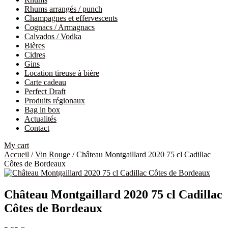
Rhums arrangés / punch
Champagnes et effervescents
Cognacs / Armagnacs
Calvados / Vodka
Bières
Cidres
Gins
Location tireuse à bière
Carte cadeau
Perfect Draft
Produits régionaux
Bag in box
Actualités
Contact
My cart
Accueil
/
Vin Rouge
/ Château Montgaillard 2020 75 cl Cadillac
Côtes de Bordeaux
Château Montgaillard 2020 75 cl Cadillac
Côtes de Bordeaux