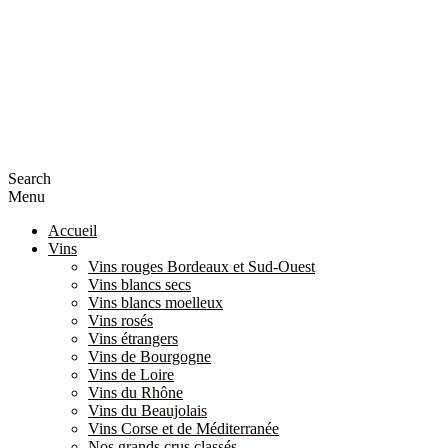
Search
Menu
Accueil
Vins
Vins rouges Bordeaux et Sud-Ouest
Vins blancs secs
Vins blancs moelleux
Vins rosés
Vins étrangers
Vins de Bourgogne
Vins de Loire
Vins du Rhône
Vins du Beaujolais
Vins Corse et de Méditerranée
Nos grands crus classés