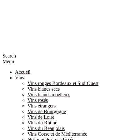
Search
Menu
Accueil
Vins
Vins rouges Bordeaux et Sud-Ouest
Vins blancs secs
Vins blancs moelleux
Vins rosés
Vins étrangers
Vins de Bourgogne
Vins de Loire
Vins du Rhône
Vins du Beaujolais
Vins Corse et de Méditerranée
Nos grands crus classés