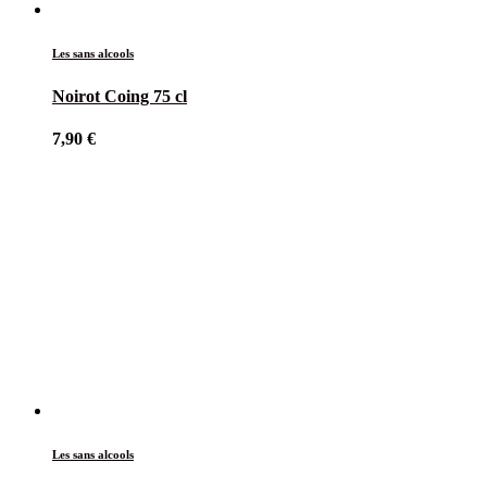
Les sans alcools
Noirot Coing 75 cl
7,90
€
Les sans alcools