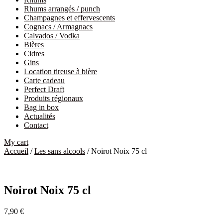
Rhums arrangés / punch
Champagnes et effervescents
Cognacs / Armagnacs
Calvados / Vodka
Bières
Cidres
Gins
Location tireuse à bière
Carte cadeau
Perfect Draft
Produits régionaux
Bag in box
Actualités
Contact
My cart
Accueil
/
Les sans alcools
/ Noirot Noix 75 cl
Noirot Noix 75 cl
7,90
€