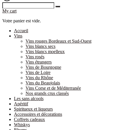
My cart
Votre panier est vide.
Accueil
Vins
Vins rouges Bordeaux et Sud-Ouest
Vins blancs secs
Vins blancs moelleux
Vins rosés
Vins étrangers
Vins de Bourgogne
Vins de Loire
Vins du Rhône
Vins du Beaujolais
Vins Corse et de Méditerranée
Nos grands crus classés
Les sans alcools
Apéritif
Spiritueux et liqueurs
Accessoires et décorations
Coffrets cadeaux
Whiskys
Rhums