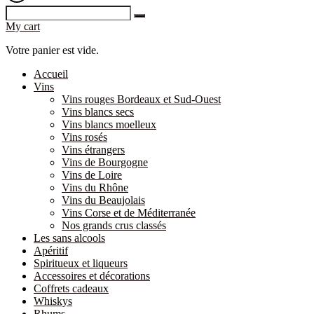
My cart
Votre panier est vide.
Accueil
Vins
Vins rouges Bordeaux et Sud-Ouest
Vins blancs secs
Vins blancs moelleux
Vins rosés
Vins étrangers
Vins de Bourgogne
Vins de Loire
Vins du Rhône
Vins du Beaujolais
Vins Corse et de Méditerranée
Nos grands crus classés
Les sans alcools
Apéritif
Spiritueux et liqueurs
Accessoires et décorations
Coffrets cadeaux
Whiskys
Rhums