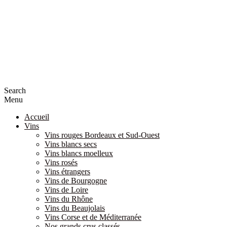
Search
Menu
Accueil
Vins
Vins rouges Bordeaux et Sud-Ouest
Vins blancs secs
Vins blancs moelleux
Vins rosés
Vins étrangers
Vins de Bourgogne
Vins de Loire
Vins du Rhône
Vins du Beaujolais
Vins Corse et de Méditerranée
Nos grands crus classés