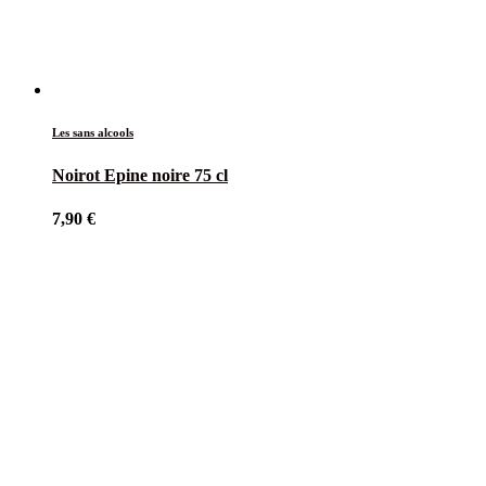
Les sans alcools
Noirot Epine noire 75 cl
7,90
€