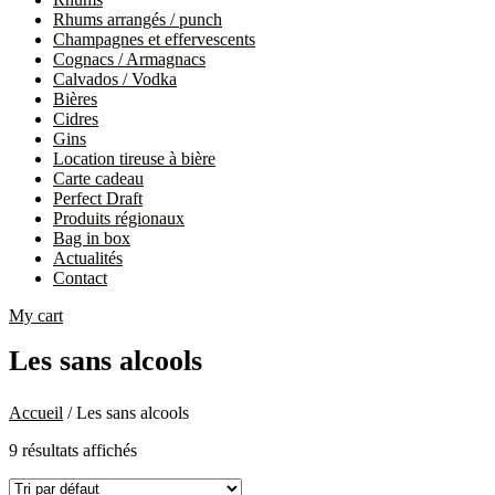
Rhums arrangés / punch
Champagnes et effervescents
Cognacs / Armagnacs
Calvados / Vodka
Bières
Cidres
Gins
Location tireuse à bière
Carte cadeau
Perfect Draft
Produits régionaux
Bag in box
Actualités
Contact
My cart
Les sans alcools
Accueil
/ Les sans alcools
9 résultats affichés