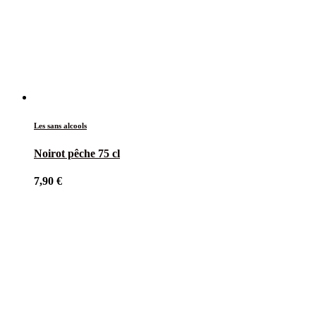
Les sans alcools
Noirot pêche 75 cl
7,90
€