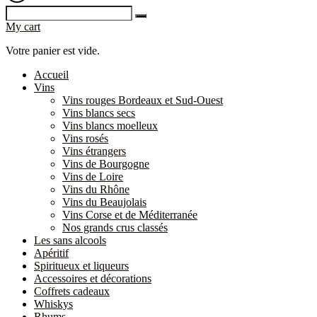
My cart
Votre panier est vide.
Accueil
Vins
Vins rouges Bordeaux et Sud-Ouest
Vins blancs secs
Vins blancs moelleux
Vins rosés
Vins étrangers
Vins de Bourgogne
Vins de Loire
Vins du Rhône
Vins du Beaujolais
Vins Corse et de Méditerranée
Nos grands crus classés
Les sans alcools
Apéritif
Spiritueux et liqueurs
Accessoires et décorations
Coffrets cadeaux
Whiskys
Rhums