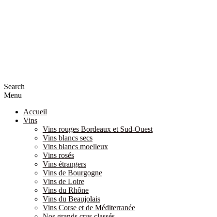
Search
Menu
Accueil
Vins
Vins rouges Bordeaux et Sud-Ouest
Vins blancs secs
Vins blancs moelleux
Vins rosés
Vins étrangers
Vins de Bourgogne
Vins de Loire
Vins du Rhône
Vins du Beaujolais
Vins Corse et de Méditerranée
Nos grands crus classés