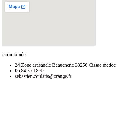
coordonnées
24 Zone artisanale Beauchene 33250 Cissac medoc
06.84.35.18.92
sebastien.coularis@orange.fr