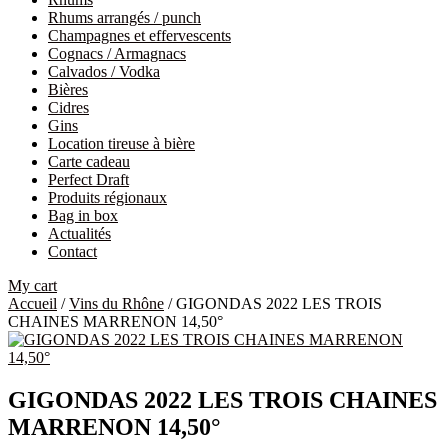
Rhums arrangés / punch
Champagnes et effervescents
Cognacs / Armagnacs
Calvados / Vodka
Bières
Cidres
Gins
Location tireuse à bière
Carte cadeau
Perfect Draft
Produits régionaux
Bag in box
Actualités
Contact
My cart
Accueil
/
Vins du Rhône
/ GIGONDAS 2022 LES TROIS
CHAINES MARRENON 14,50°
GIGONDAS 2022 LES TROIS CHAINES
MARRENON 14,50°