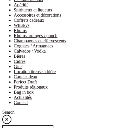
Apéritif
Spiritueux et liqueurs
Accessoires et décorations
Coffrets cadeaux
Whiskys
Rhums
Rhums arrangés / punch
Champagnes et effervescents
Cognacs / Armagnacs
Calvados / Vodka
Bières
Cidres
Gins
Location tireuse à bière
Carte cadeau
Perfect Draft
Produits régionaux
Bag in box
Actualités
Contact
Search