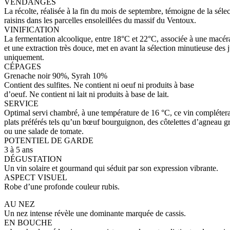
VENDANGES
La récolte, réalisée à la fin du mois de septembre, témoigne de la séle
raisins dans les parcelles ensoleillées du massif du Ventoux.
VINIFICATION
La fermentation alcoolique, entre 18°C et 22°C, associée à une macéra
et une extraction très douce, met en avant la sélection minutieuse des 
uniquement.
CÉPAGES
Grenache noir 90%, Syrah 10%
Contient des sulfites. Ne contient ni oeuf ni produits à base
d’oeuf. Ne contient ni lait ni produits à base de lait.
SERVICE
Optimal servi chambré, à une température de 16 °C, ce vin complétera
plats préférés tels qu’un bœuf bourguignon, des côtelettes d’agneau gr
ou une salade de tomate.
POTENTIEL DE GARDE
3 à 5 ans
DÉGUSTATION
Un vin solaire et gourmand qui séduit par son expression vibrante.
ASPECT VISUEL
Robe d’une profonde couleur rubis.
AU NEZ
Un nez intense révèle une dominante marquée de cassis.
EN BOUCHE