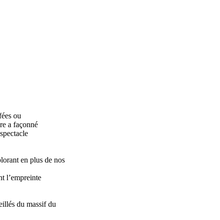
fées ou
ure a façonné
 spectacle
lorant en plus de nos
nt l’empreinte
eillés du massif du