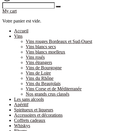
My cart
Votre panier est vide.
Accueil
Vins
Vins rouges Bordeaux et Sud-Ouest
Vins blancs secs
Vins blancs moelleux
Vins rosés
Vins étrangers
Vins de Bourgogne
Vins de Loire
Vins du Rhône
Vins du Beaujolais
Vins Corse et de Méditerranée
Nos grands crus classés
Les sans alcools
Apéritif
Spiritueux et liqueurs
Accessoires et décorations
Coffrets cadeaux
Whiskys
Rhums