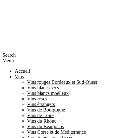
Search
Menu
Accueil
Vins
Vins rouges Bordeaux et Sud-Ouest
Vins blancs secs
Vins blancs moelleux
Vins rosés
Vins étrangers
Vins de Bourgogne
Vins de Loire
Vins du Rhône
Vins du Beaujolais
Vins Corse et de Méditerranée
Nos grands crus classés