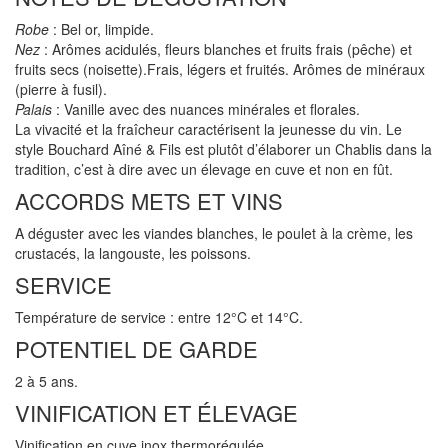
Robe
: Bel or, limpide.
Nez
: Arômes acidulés, fleurs blanches et fruits frais (pêche) et
fruits secs (noisette).Frais, légers et fruités. Arômes de minéraux
(pierre à fusil).
Palais
: Vanille avec des nuances minérales et florales.
La vivacité et la fraîcheur caractérisent la jeunesse du vin. Le
style Bouchard Aîné & Fils est plutôt d’élaborer un Chablis dans la
tradition, c’est à dire avec un élevage en cuve et non en fût.
ACCORDS METS ET VINS
A déguster avec les viandes blanches, le poulet à la crème, les
crustacés, la langouste, les poissons.
SERVICE
Température de service : entre 12°C et 14°C.
POTENTIEL DE GARDE
2 à 5 ans.
VINIFICATION ET ÉLEVAGE
Vinification en cuve inox thermorégulée.