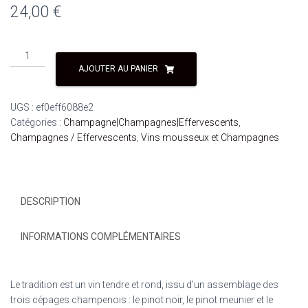
24,00
€
AJOUTER AU PANIER
UGS :
ef0eff6088e2
Catégories :
Champagne|Champagnes|Effervescents
,
Champagnes / Effervescents
,
Vins mousseux et Champagnes
DESCRIPTION
INFORMATIONS COMPLÉMENTAIRES
Le tradition est un vin tendre et rond, issu d’un assemblage des
trois cépages champenois : le pinot noir, le pinot meunier et le