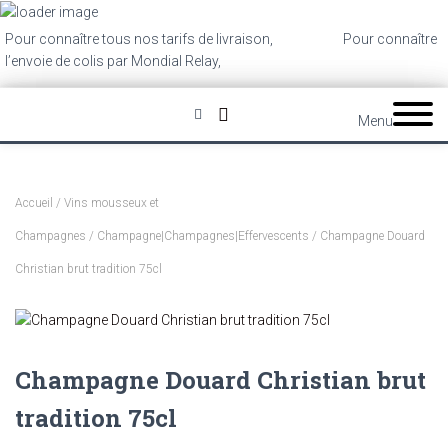
Pour connaître tous nos tarifs de livraison,
cliquez ici
.
Pour connaître
l’envoie de colis par Mondial Relay,
cliquez ici
.
Menu
Accueil
/
Vins mousseux et
Champagnes
/
Champagne|Champagnes|Effervescents
/ Champagne Douard
Christian brut tradition 75cl
Champagne Douard Christian brut
tradition 75cl