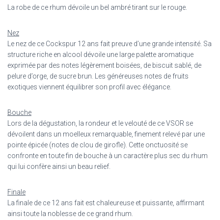
La robe de ce rhum dévoile un bel ambré tirant sur le rouge.
Nez
Le nez de ce Cockspur 12 ans fait preuve d’une grande intensité. Sa
structure riche en alcool dévoile une large palette aromatique
exprimée par des notes légèrement boisées, de biscuit sablé, de
pelure d’orge, de sucre brun. Les généreuses notes de fruits
exotiques viennent équilibrer son profil avec élégance.
Bouche
Lors de la dégustation, la rondeur et le velouté de ce VSOR se
dévoilent dans un moelleux remarquable, finement relevé par une
pointe épicée (notes de clou de girofle). Cette onctuosité se
confronte en toute fin de bouche à un caractère plus sec du rhum
qui lui confère ainsi un beau relief.
Finale
La finale de ce 12 ans fait est chaleureuse et puissante, affirmant
ainsi toute la noblesse de ce grand rhum.