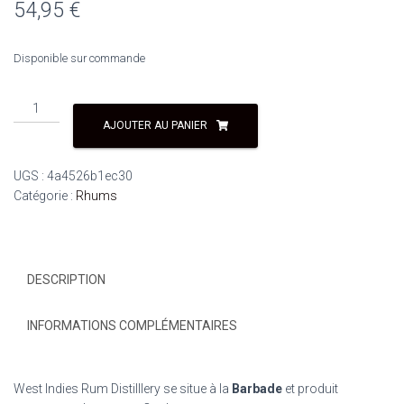
54,95
€
Disponible sur commande
quantité
de
AJOUTER AU PANIER
COCKSPUR
12
UGS :
4a4526b1ec30
ANS
Catégorie :
Rhums
VSOR
70CL
40°
Barbade
DESCRIPTION
INFORMATIONS COMPLÉMENTAIRES
West Indies Rum Distilllery se situe à la
Barbade
et produit