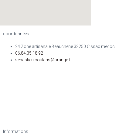
coordonnées
24 Zone artisanale Beauchene 33250 Cissac medoc
06.84.35.18.92
sebastien.coularis@orange.fr
Informations