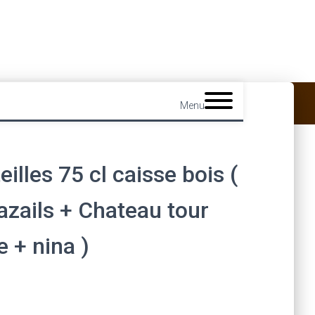
Menu
eilles 75 cl caisse bois (
azails + Chateau tour
e + nina )