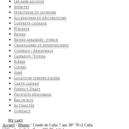
Les sans alcools
Apéritif
Spiritueux et liqueurs
Accessoires et décorations
Coffrets cadeaux
Whiskys
Rhums
Rhums arrangés / punch
Champagnes et effervescents
Cognacs / Armagnacs
Calvados / Vodka
Bières
Cidres
Gins
Location tireuse à bière
Carte cadeau
Perfect Draft
Produits régionaux
Bag in box
Actualités
Contact
My cart
Accueil
/
Rhums
/ Conde de Cuba 7 ans 38° 70 cl Cuba