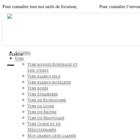
Pour connaître tous nos tarifs de livraison,
cliquez ici
.
Pour connaître l’envoie
Accueil
Search
Vins
Vins rouges Bordeaux et
Sud-Ouest
Vins blancs secs
Vins blancs moelleux
Vins rosés
Vins étrangers
Vins de Bourgogne
Vins de Loire
Vins du Rhône
Vins du Beaujolais
Vins Corse et de
Méditerranée
Nos grands crus classés