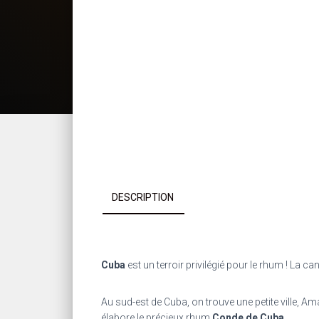
DESCRIPTION
Cuba
est un terroir privilégié pour le rhum ! La c
Au sud-est de Cuba, on trouve une petite ville, Am
élabore le précieux rhum
Conde de Cuba
.