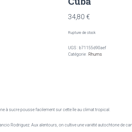
Cuba
34,80
€
Rupture de stock
UGS :
b71155d90aef
Catégorie :
Rhums
anne à sucre pousse facilement sur cette île au climat tropical.
ancio Rodriguez. Aux alentours, on cultive une variété autochtone de canne,