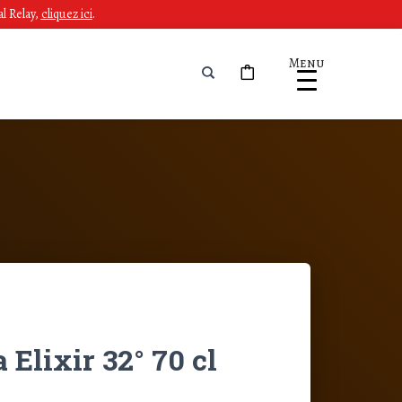
l Relay,
cliquez ici
.
Menu
Elixir 32° 70 cl