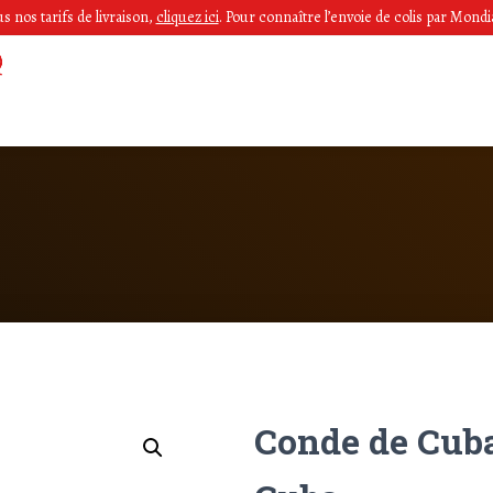
 nos tarifs de livraison,
cliquez ici
.
Pour connaître l’envoie de colis par Mondia
Conde de Cuba 