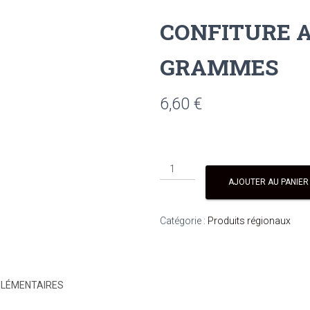
CONFITURE A
GRAMMES
6,60
€
quantité
de
AJOUTER AU PANIER
CONFITURE
A
Catégorie :
Produits régionaux
LA
MYRTILLE
330
GRAMMES
PLÉMENTAIRES