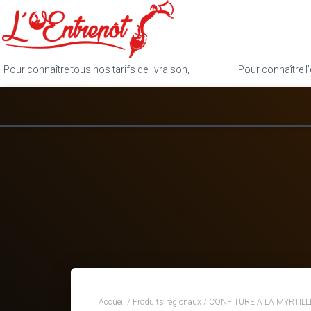
Pour connaître tous nos tarifs de livraison,
cliquez ici
.
Pour connaître l’
Accueil
/
Produits régionaux
/ CONFITURE A LA MYRTIL