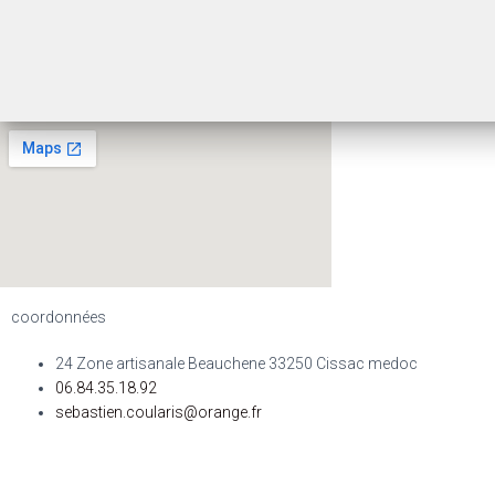
coordonnées
24 Zone artisanale Beauchene 33250 Cissac medoc
06.84.35.18.92
sebastien.coularis@orange.fr