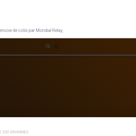
envoie de colis par Mondial Relay,
cliquez ici
.
LE 330 GRAMMES