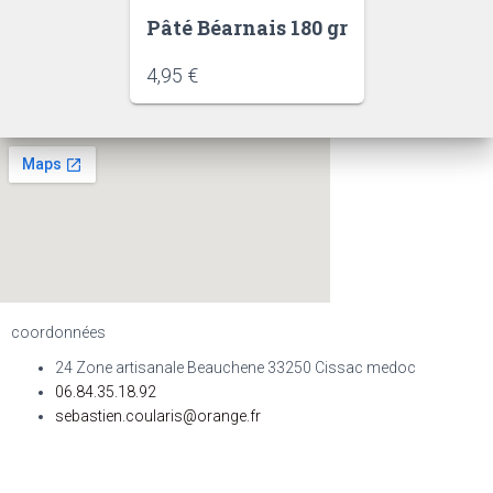
Pâté Béarnais 180 gr
4,95
€
coordonnées
24 Zone artisanale Beauchene 33250 Cissac medoc
06.84.35.18.92
sebastien.coularis@orange.fr