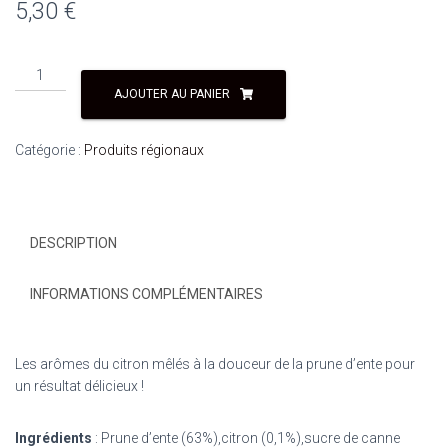
5,30
€
quantité
de
AJOUTER AU PANIER
CONFITURE
PRUNE
Catégorie :
Produits régionaux
D'ENTE
330
GRAMMES
DESCRIPTION
INFORMATIONS COMPLÉMENTAIRES
Les arômes du citron mêlés à la douceur de la prune d’ente pour
un résultat délicieux !
Ingrédients
: Prune d’ente (63%),citron (0,1%),sucre de canne