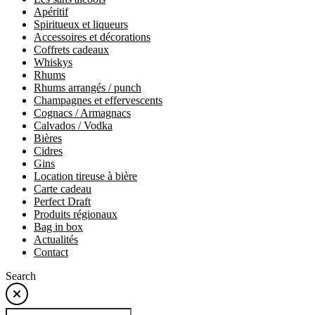
Apéritif
Spiritueux et liqueurs
Accessoires et décorations
Coffrets cadeaux
Whiskys
Rhums
Rhums arrangés / punch
Champagnes et effervescents
Cognacs / Armagnacs
Calvados / Vodka
Bières
Cidres
Gins
Location tireuse à bière
Carte cadeau
Perfect Draft
Produits régionaux
Bag in box
Actualités
Contact
Search