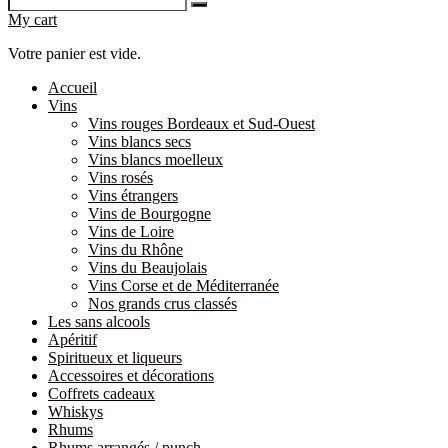
My cart
Votre panier est vide.
Accueil
Vins
Vins rouges Bordeaux et Sud-Ouest
Vins blancs secs
Vins blancs moelleux
Vins rosés
Vins étrangers
Vins de Bourgogne
Vins de Loire
Vins du Rhône
Vins du Beaujolais
Vins Corse et de Méditerranée
Nos grands crus classés
Les sans alcools
Apéritif
Spiritueux et liqueurs
Accessoires et décorations
Coffrets cadeaux
Whiskys
Rhums
Rhums arrangés / punch