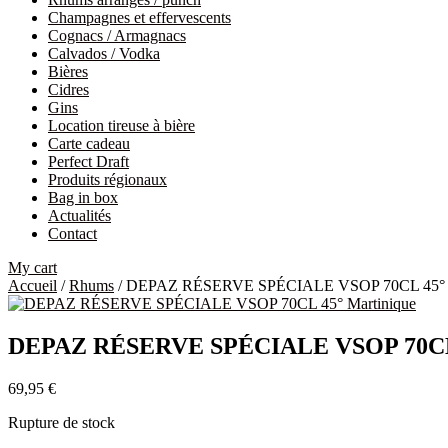
Champagnes et effervescents
Cognacs / Armagnacs
Calvados / Vodka
Bières
Cidres
Gins
Location tireuse à bière
Carte cadeau
Perfect Draft
Produits régionaux
Bag in box
Actualités
Contact
My cart
Accueil
/
Rhums
/ DEPAZ RÉSERVE SPÉCIALE VSOP 70CL 45° M
DEPAZ RÉSERVE SPÉCIALE VSOP 70CL 
69,95
€
Rupture de stock