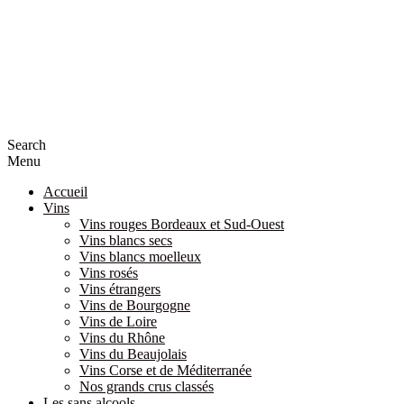
Search
Menu
Accueil
Vins
Vins rouges Bordeaux et Sud-Ouest
Vins blancs secs
Vins blancs moelleux
Vins rosés
Vins étrangers
Vins de Bourgogne
Vins de Loire
Vins du Rhône
Vins du Beaujolais
Vins Corse et de Méditerranée
Nos grands crus classés
Les sans alcools