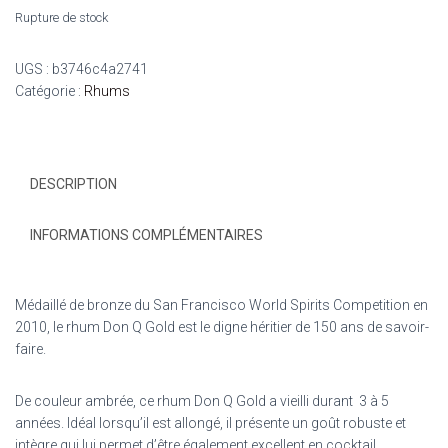
Rupture de stock
UGS :
b3746c4a2741
Catégorie :
Rhums
DESCRIPTION
INFORMATIONS COMPLÉMENTAIRES
Médaillé de bronze du San Francisco World Spirits Competition en
2010, le rhum Don Q Gold
est le digne héritier de 150 ans de savoir-
faire
.
De couleur ambrée, ce rhum Don Q Gold a vieilli durant 3 à 5
années.
Idéal lorsqu’il est allongé, il présente un goût robuste et
intègre qui lui permet d’être également excellent en cocktail.