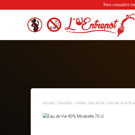
Pour connaître tous
Accueil
/
Calvados / Vodka / Eau de Vie
/ Eau de Vie 40% Mi