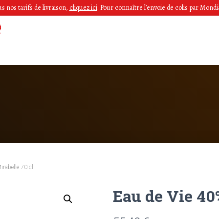
 nos tarifs de livraison,
cliquez ici
.
Pour connaître l’envoie de colis par Mondia
rabelle 70 cl
Eau de Vie 40