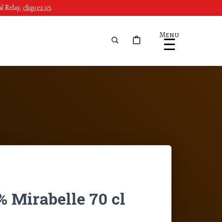
l Relay,
cliquez ici
.
Menu
% Mirabelle 70 cl