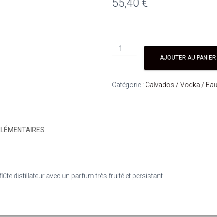
55,40
€
AJOUTER AU PANIER
Catégorie :
Calvados / Vodka / Eau
PLÉMENTAIRES
ûte distillateur avec un parfum très fruité et persistant.