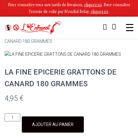
Pour connaître tous nos tarifs de livraison,
cliquez ici
.
Pour connaître
l’envoie de colis par Mondial Relay,
cliquez ici
.
Accueil
/
Produits régionaux
/ LA FINE EPICERIE GRATTONS DE
CANARD 180 GRAMMES
LA FINE EPICERIE GRATTONS DE
CANARD 180 GRAMMES
4,95
€
AJOUTER AU PANIER