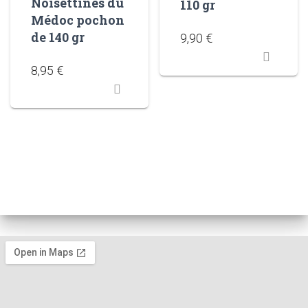
Noisettines du
110 gr
Médoc pochon
de 140 gr
9,90
€
8,95
€