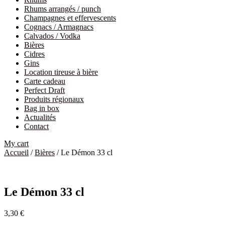
Rhums arrangés / punch
Champagnes et effervescents
Cognacs / Armagnacs
Calvados / Vodka
Bières
Cidres
Gins
Location tireuse à bière
Carte cadeau
Perfect Draft
Produits régionaux
Bag in box
Actualités
Contact
My cart
Accueil
/
Bières
/ Le Démon 33 cl
Le Démon 33 cl
3,30
€