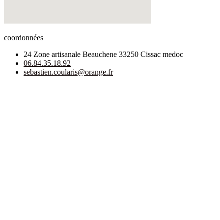
coordonnées
24 Zone artisanale Beauchene 33250 Cissac medoc
06.84.35.18.92
sebastien.coularis@orange.fr