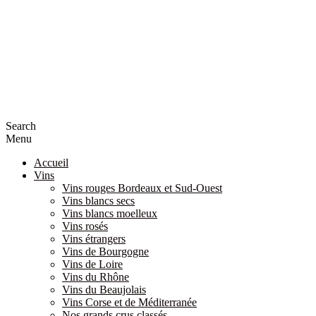
Search
Menu
Accueil
Vins
Vins rouges Bordeaux et Sud-Ouest
Vins blancs secs
Vins blancs moelleux
Vins rosés
Vins étrangers
Vins de Bourgogne
Vins de Loire
Vins du Rhône
Vins du Beaujolais
Vins Corse et de Méditerranée
Nos grands crus classés