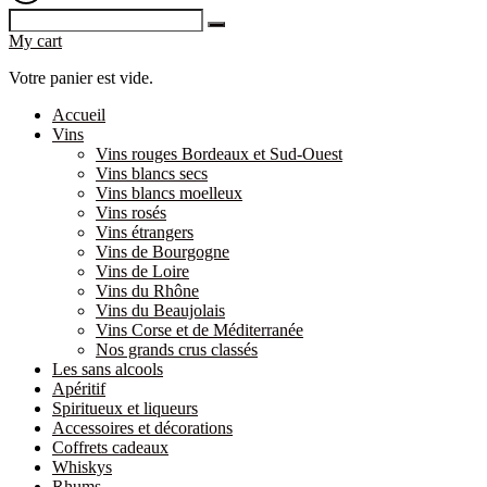
My cart
Votre panier est vide.
Accueil
Vins
Vins rouges Bordeaux et Sud-Ouest
Vins blancs secs
Vins blancs moelleux
Vins rosés
Vins étrangers
Vins de Bourgogne
Vins de Loire
Vins du Rhône
Vins du Beaujolais
Vins Corse et de Méditerranée
Nos grands crus classés
Les sans alcools
Apéritif
Spiritueux et liqueurs
Accessoires et décorations
Coffrets cadeaux
Whiskys
Rhums