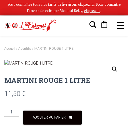
Pour connaître tous nos tarifs de livraison,
cliquez ici
.
Pour connaître
l’envoie de colis par Mondial Relay,
cliquez ici
.
Accueil
/
Apéritifs
/ MARTINI ROUGE 1 LITRE
MARTINI ROUGE 1 LITRE
11,50
€
AJOUTER AU PANIER