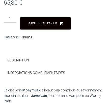
65,80
€
quantité
de
AJOUTER AU PANIER
MONYMUSK
CLASSIC
Catégorie :
Rhums
AMBREE
70CL
40%VOL
DESCRIPTION
INFORMATIONS COMPLÉMENTAIRES
La distillerie
Monymusk
a beaucoup contribué au rayonnement
mondial du rhum
Jamaïcain
, tout comme Hampden ou Worthy
Park.