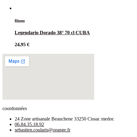
Rhums
Legendario Dorado 38° 70 cl CUBA
24,95
€
coordonnées
24 Zone artisanale Beauchene 33250 Cissac medoc
06.84.35.18.92
sebastien.coularis@orange.fr