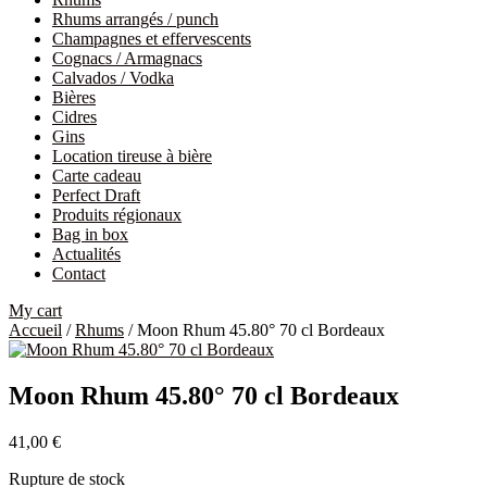
Rhums arrangés / punch
Champagnes et effervescents
Cognacs / Armagnacs
Calvados / Vodka
Bières
Cidres
Gins
Location tireuse à bière
Carte cadeau
Perfect Draft
Produits régionaux
Bag in box
Actualités
Contact
My cart
Accueil
/
Rhums
/ Moon Rhum 45.80° 70 cl Bordeaux
Moon Rhum 45.80° 70 cl Bordeaux
41,00
€
Rupture de stock