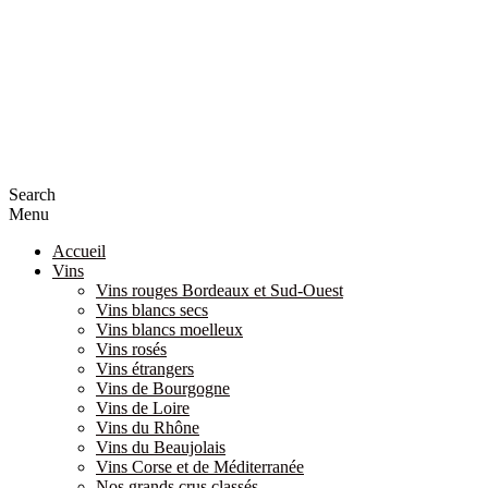
Search
Menu
Accueil
Vins
Vins rouges Bordeaux et Sud-Ouest
Vins blancs secs
Vins blancs moelleux
Vins rosés
Vins étrangers
Vins de Bourgogne
Vins de Loire
Vins du Rhône
Vins du Beaujolais
Vins Corse et de Méditerranée
Nos grands crus classés