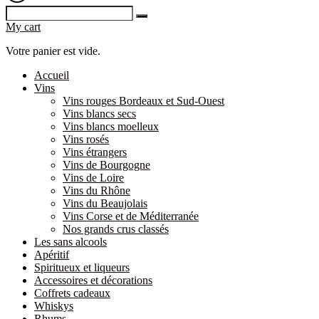
My cart
Votre panier est vide.
Accueil
Vins
Vins rouges Bordeaux et Sud-Ouest
Vins blancs secs
Vins blancs moelleux
Vins rosés
Vins étrangers
Vins de Bourgogne
Vins de Loire
Vins du Rhône
Vins du Beaujolais
Vins Corse et de Méditerranée
Nos grands crus classés
Les sans alcools
Apéritif
Spiritueux et liqueurs
Accessoires et décorations
Coffrets cadeaux
Whiskys
Rhums