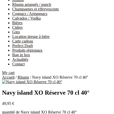
Rhums arrangés / punch
Champagnes et effervescents
Cognacs / Armagnacs
Calvados / Vodka
Bières
Cidres
Gins
Location tireuse à bière
Carte cadeau
Perfect Draft
Produits régionaux
Bag in box
Actualités
Contact
My cart
Accueil
/
Rhums
/ Navy island XO Réserve 70 cl 40°
Navy island XO Réserve 70 cl 40°
49,95
€
quantité de Navy island XO Réserve 70 cl 40°