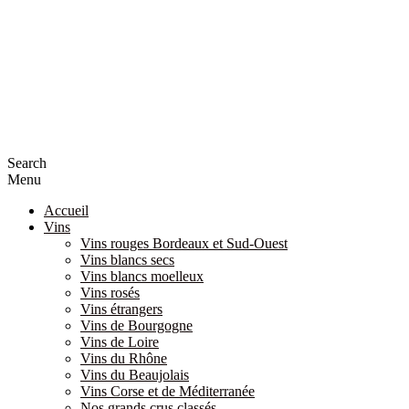
Search
Menu
Accueil
Vins
Vins rouges Bordeaux et Sud-Ouest
Vins blancs secs
Vins blancs moelleux
Vins rosés
Vins étrangers
Vins de Bourgogne
Vins de Loire
Vins du Rhône
Vins du Beaujolais
Vins Corse et de Méditerranée
Nos grands crus classés