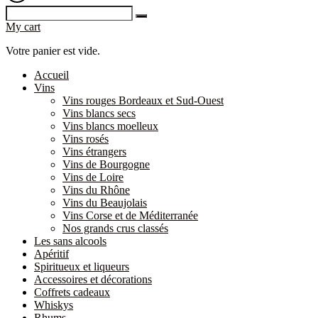
My cart
Votre panier est vide.
Accueil
Vins
Vins rouges Bordeaux et Sud-Ouest
Vins blancs secs
Vins blancs moelleux
Vins rosés
Vins étrangers
Vins de Bourgogne
Vins de Loire
Vins du Rhône
Vins du Beaujolais
Vins Corse et de Méditerranée
Nos grands crus classés
Les sans alcools
Apéritif
Spiritueux et liqueurs
Accessoires et décorations
Coffrets cadeaux
Whiskys
Rhums