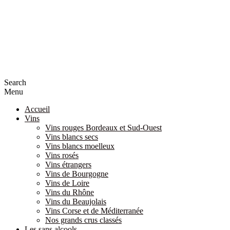
Search
Menu
Accueil
Vins
Vins rouges Bordeaux et Sud-Ouest
Vins blancs secs
Vins blancs moelleux
Vins rosés
Vins étrangers
Vins de Bourgogne
Vins de Loire
Vins du Rhône
Vins du Beaujolais
Vins Corse et de Méditerranée
Nos grands crus classés
Les sans alcools