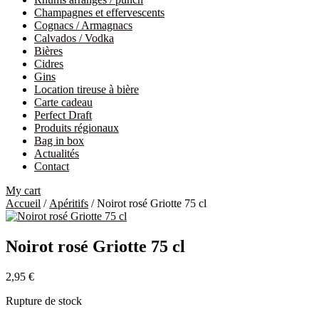
Champagnes et effervescents
Cognacs / Armagnacs
Calvados / Vodka
Bières
Cidres
Gins
Location tireuse à bière
Carte cadeau
Perfect Draft
Produits régionaux
Bag in box
Actualités
Contact
My cart
Accueil
/
Apéritifs
/ Noirot rosé Griotte 75 cl
Noirot rosé Griotte 75 cl
2,95
€
Rupture de stock