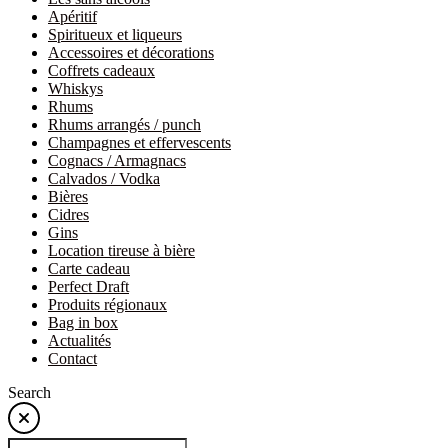
Apéritif
Spiritueux et liqueurs
Accessoires et décorations
Coffrets cadeaux
Whiskys
Rhums
Rhums arrangés / punch
Champagnes et effervescents
Cognacs / Armagnacs
Calvados / Vodka
Bières
Cidres
Gins
Location tireuse à bière
Carte cadeau
Perfect Draft
Produits régionaux
Bag in box
Actualités
Contact
Search