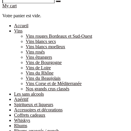
My cart
Votre panier est vide.
Accueil
Vins
Vins rouges Bordeaux et Sud-Ouest
Vins blancs secs
Vins blancs moelleux
Vins rosés
Vins étrangers
Vins de Bourgogne
Vins de Loire
Vins du Rhône
Vins du Beaujolais
Vins Corse et de Méditerranée
Nos grands crus classés
Les sans alcools
Apéritif
Spiritueux et liqueurs
Accessoires et décorations
Coffrets cadeaux
Whiskys
Rhums
Rhums arrangés / punch