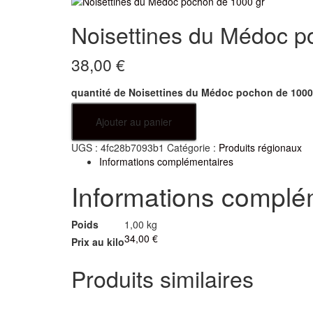
Noisettines du Médoc p
38,00
€
quantité de Noisettines du Médoc pochon de 1000
Ajouter au panier
UGS :
4fc28b7093b1
Catégorie :
Produits régionaux
Informations complémentaires
Informations complé
Poids
1,00 kg
34,00 €
Prix au kilo
Produits similaires