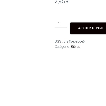
2,95
€
AJOUTER AU PANIER
UGS :
5f245ebebce6
Catégorie :
Bières