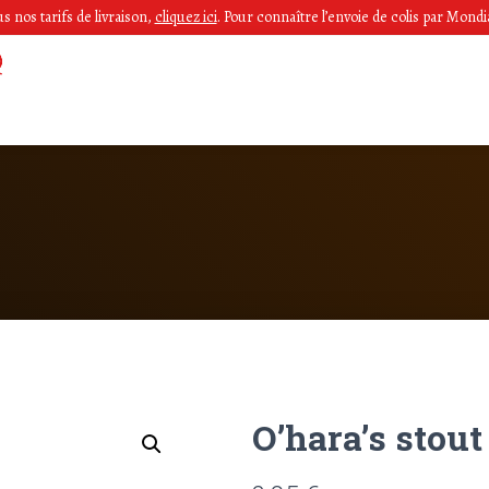
 nos tarifs de livraison,
cliquez ici
.
Pour connaître l’envoie de colis par Mondia
O’hara’s stout 