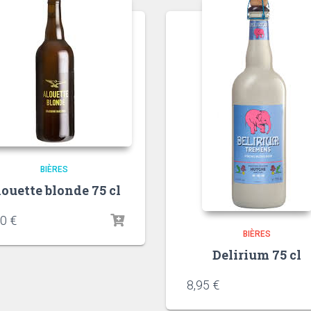
BIÈRES
ouette blonde 75 cl
00
€
BIÈRES
Delirium 75 cl
8,95
€