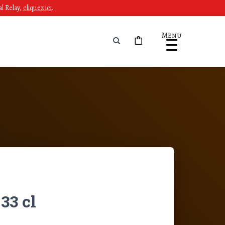
l Relay,
cliquez ici
.
Menu
33 cl