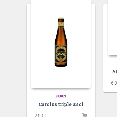
Al
6,
BIÈRES
Carolus triple 33 cl
2,60
€