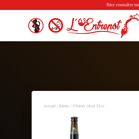
Pour connaître tous
Accueil
/
Bières
/ O’hara’s stout 33 cl