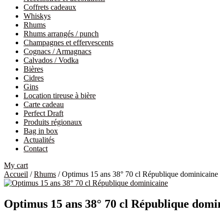
Coffrets cadeaux
Whiskys
Rhums
Rhums arrangés / punch
Champagnes et effervescents
Cognacs / Armagnacs
Calvados / Vodka
Bières
Cidres
Gins
Location tireuse à bière
Carte cadeau
Perfect Draft
Produits régionaux
Bag in box
Actualités
Contact
My cart
Accueil
/
Rhums
/ Optimus 15 ans 38° 70 cl République dominicaine
Optimus 15 ans 38° 70 cl République domi