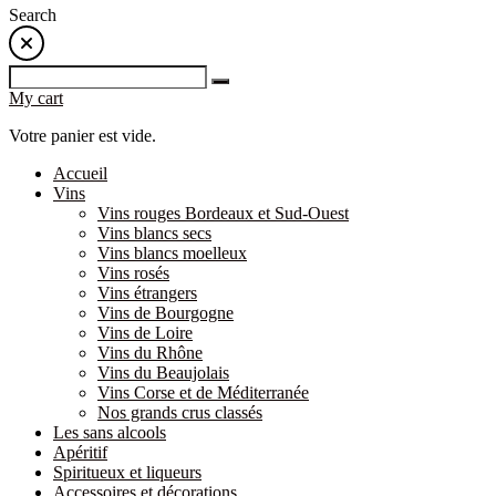
Search
My cart
Votre panier est vide.
Accueil
Vins
Vins rouges Bordeaux et Sud-Ouest
Vins blancs secs
Vins blancs moelleux
Vins rosés
Vins étrangers
Vins de Bourgogne
Vins de Loire
Vins du Rhône
Vins du Beaujolais
Vins Corse et de Méditerranée
Nos grands crus classés
Les sans alcools
Apéritif
Spiritueux et liqueurs
Accessoires et décorations