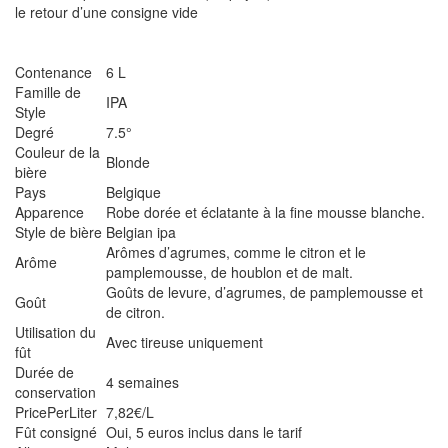
le retour d’une consigne vide
Contenance
6 L
Famille de
IPA
Style
Degré
7.5°
Couleur de la
Blonde
bière
Pays
Belgique
Apparence
Robe dorée et éclatante à la fine mousse blanche.
Style de bière
Belgian ipa
Arômes d’agrumes, comme le citron et le
Arôme
pamplemousse, de houblon et de malt.
Goûts de levure, d’agrumes, de pamplemousse et
Goût
de citron.
Utilisation du
Avec tireuse uniquement
fût
Durée de
4 semaines
conservation
PricePerLiter
7,82€/L
Fût consigné
Oui, 5 euros inclus dans le tarif