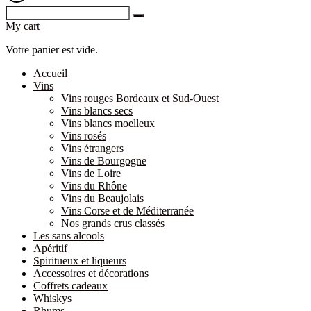
My cart
Votre panier est vide.
Accueil
Vins
Vins rouges Bordeaux et Sud-Ouest
Vins blancs secs
Vins blancs moelleux
Vins rosés
Vins étrangers
Vins de Bourgogne
Vins de Loire
Vins du Rhône
Vins du Beaujolais
Vins Corse et de Méditerranée
Nos grands crus classés
Les sans alcools
Apéritif
Spiritueux et liqueurs
Accessoires et décorations
Coffrets cadeaux
Whiskys
Rhums