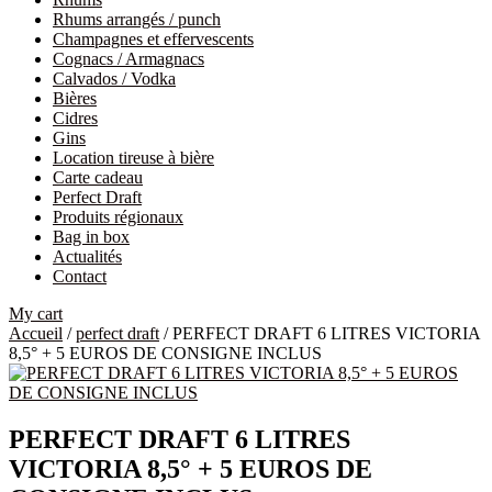
Rhums arrangés / punch
Champagnes et effervescents
Cognacs / Armagnacs
Calvados / Vodka
Bières
Cidres
Gins
Location tireuse à bière
Carte cadeau
Perfect Draft
Produits régionaux
Bag in box
Actualités
Contact
My cart
Accueil
/
perfect draft
/ PERFECT DRAFT 6 LITRES VICTORIA
8,5° + 5 EUROS DE CONSIGNE INCLUS
PERFECT DRAFT 6 LITRES
VICTORIA 8,5° + 5 EUROS DE