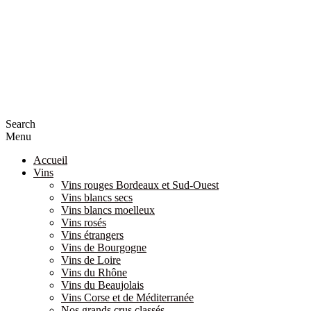
Search
Menu
Accueil
Vins
Vins rouges Bordeaux et Sud-Ouest
Vins blancs secs
Vins blancs moelleux
Vins rosés
Vins étrangers
Vins de Bourgogne
Vins de Loire
Vins du Rhône
Vins du Beaujolais
Vins Corse et de Méditerranée
Nos grands crus classés