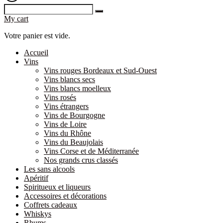
My cart
Votre panier est vide.
Accueil
Vins
Vins rouges Bordeaux et Sud-Ouest
Vins blancs secs
Vins blancs moelleux
Vins rosés
Vins étrangers
Vins de Bourgogne
Vins de Loire
Vins du Rhône
Vins du Beaujolais
Vins Corse et de Méditerranée
Nos grands crus classés
Les sans alcools
Apéritif
Spiritueux et liqueurs
Accessoires et décorations
Coffrets cadeaux
Whiskys
Rhums