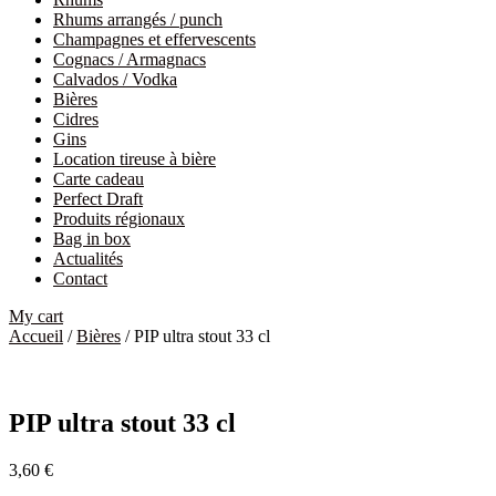
Rhums arrangés / punch
Champagnes et effervescents
Cognacs / Armagnacs
Calvados / Vodka
Bières
Cidres
Gins
Location tireuse à bière
Carte cadeau
Perfect Draft
Produits régionaux
Bag in box
Actualités
Contact
My cart
Accueil
/
Bières
/ PIP ultra stout 33 cl
PIP ultra stout 33 cl
3,60
€