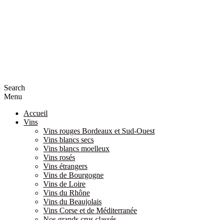
Search
Menu
Accueil
Vins
Vins rouges Bordeaux et Sud-Ouest
Vins blancs secs
Vins blancs moelleux
Vins rosés
Vins étrangers
Vins de Bourgogne
Vins de Loire
Vins du Rhône
Vins du Beaujolais
Vins Corse et de Méditerranée
Nos grands crus classés