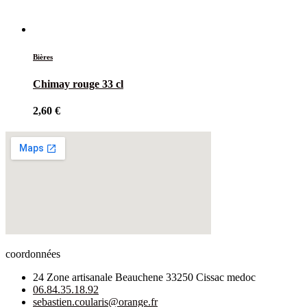
Bières
Chimay rouge 33 cl
2,60
€
coordonnées
24 Zone artisanale Beauchene 33250 Cissac medoc
06.84.35.18.92
sebastien.coularis@orange.fr