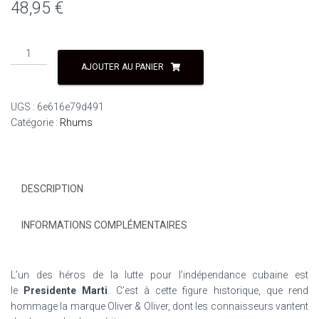
48,95
€
quantité
de
AJOUTER AU PANIER
Présidente
15
UGS :
6e616e79d491
ans
Catégorie :
Rhums
40°
70
cl
République
DESCRIPTION
Dominicaine
INFORMATIONS COMPLÉMENTAIRES
L’un des héros de la lutte pour l’indépendance cubaine est
le
Presidente Marti
. C’est à cette figure historique, que rend
hommage la marque Oliver & Oliver, dont les connaisseurs vantent