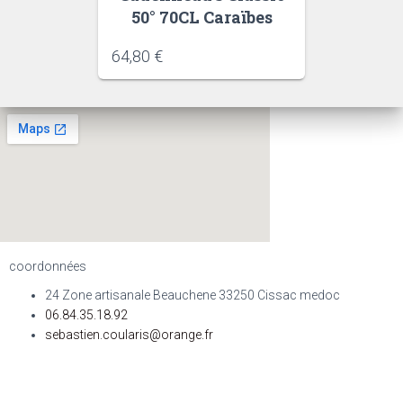
50° 70CL Caraïbes
64,80
€
coordonnées
24 Zone artisanale Beauchene 33250 Cissac medoc
06.84.35.18.92
sebastien.coularis@orange.fr