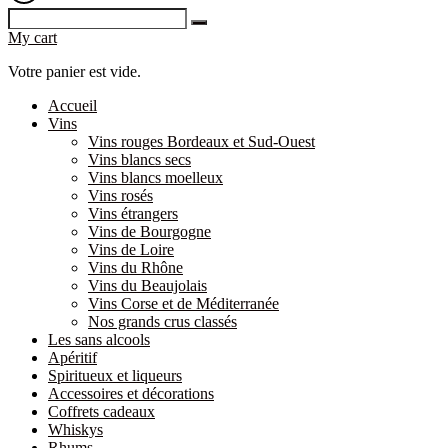
My cart
Votre panier est vide.
Accueil
Vins
Vins rouges Bordeaux et Sud-Ouest
Vins blancs secs
Vins blancs moelleux
Vins rosés
Vins étrangers
Vins de Bourgogne
Vins de Loire
Vins du Rhône
Vins du Beaujolais
Vins Corse et de Méditerranée
Nos grands crus classés
Les sans alcools
Apéritif
Spiritueux et liqueurs
Accessoires et décorations
Coffrets cadeaux
Whiskys
Rhums