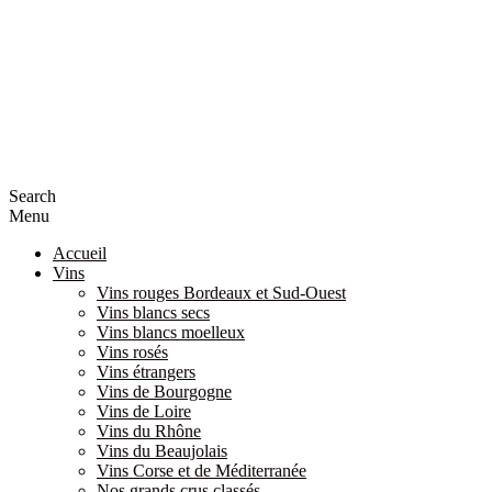
Search
Menu
Accueil
Vins
Vins rouges Bordeaux et Sud-Ouest
Vins blancs secs
Vins blancs moelleux
Vins rosés
Vins étrangers
Vins de Bourgogne
Vins de Loire
Vins du Rhône
Vins du Beaujolais
Vins Corse et de Méditerranée
Nos grands crus classés