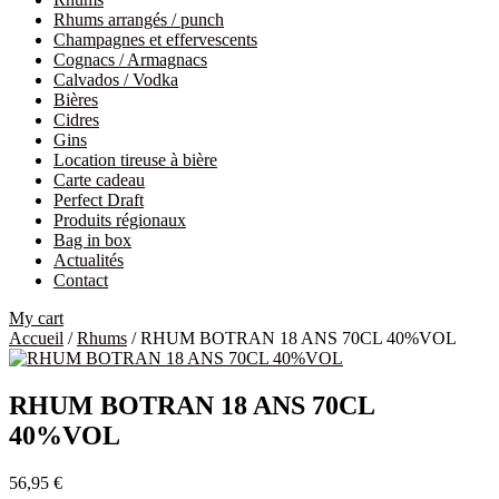
Rhums arrangés / punch
Champagnes et effervescents
Cognacs / Armagnacs
Calvados / Vodka
Bières
Cidres
Gins
Location tireuse à bière
Carte cadeau
Perfect Draft
Produits régionaux
Bag in box
Actualités
Contact
My cart
Accueil
/
Rhums
/ RHUM BOTRAN 18 ANS 70CL 40%VOL
RHUM BOTRAN 18 ANS 70CL
40%VOL
56,95
€