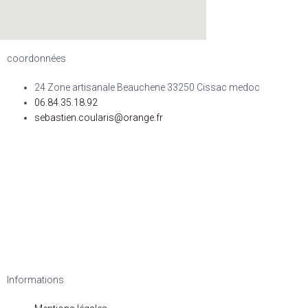
coordonnées
24 Zone artisanale Beauchene 33250 Cissac medoc
06.84.35.18.92
sebastien.coularis@orange.fr
Informations