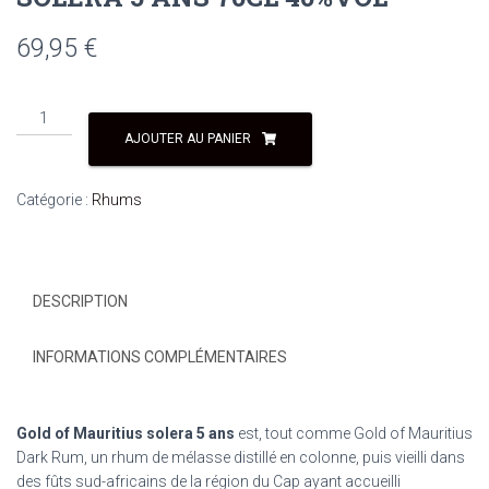
69,95
€
quantité
de
AJOUTER AU PANIER
RHUM
GOLD
Catégorie :
Rhums
OF
MAURITIUS
SOLERA
5
DESCRIPTION
ANS
70CL
40%VOL
INFORMATIONS COMPLÉMENTAIRES
Gold of Mauritius solera 5 ans
est, tout comme Gold of Mauritius
Dark Rum, un rhum de mélasse distillé en colonne, puis vieilli dans
des fûts sud-africains de la région du Cap ayant accueilli