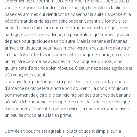
Le premier nez de ce rhum est dominé par l’orange et son zeste. La
vanille et le boisé se fondent, s’entrelacent, et semblent établir la
base des arômes qui viendront se poser par la suite. La cerise et la
pâte d’amande enrichissent cette base en venant s’y fondre elles
aussi. La coco fait alors une entrée fracassante et va régner sans
partage, comme une évidence, on pense alors qu’il ne peut y avoir
de place pour quoique ce soit d’autre. Mais la banane et l’ananas
arrivent en douceur pour nous mener vers un nez qui tire alors sur
la Pina Colada. De façon surprenante, la page se tourne, on entame
un registre caramélisé avec des fruits à coque et du bois, ainsi
qu’une pâte d’arachide bien râpeuse. C’est un nez assez agréable et
très varié, intéressant.
Une ouverture plus longue fera parler les fruits secs et la poudre
d’amande se rappellera à notre bon souvenir. La coco a toujours
son moment de gloire, elle est rejointe par des tranches de banane
séchée. Cette association rappelle les cocktails de fruits secs que
l’on grignote à l’apéritif. La cerise revient, la cacahuète aussi, avec
un peu de chocolat au lait en prime.
L’entrée en bouche est agréable, plutôt douce et simple, sur la