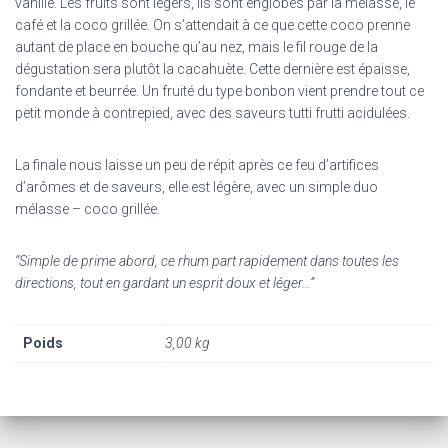
vanille. Les fruits sont légers, ils sont englobés par la mélasse, le
café et la coco grillée. On s’attendait à ce que cette coco prenne
autant de place en bouche qu’au nez, mais le fil rouge de la
dégustation sera plutôt la cacahuète. Cette dernière est épaisse,
fondante et beurrée. Un fruité du type bonbon vient prendre tout ce
petit monde à contrepied, avec des saveurs tutti frutti acidulées.
La finale nous laisse un peu de répit après ce feu d’artifices
d’arômes et de saveurs, elle est légère, avec un simple duo
mélasse – coco grillée.
“Simple de prime abord, ce rhum part rapidement dans toutes les
directions, tout en gardant un esprit doux et léger…”
Poids
3,00 kg